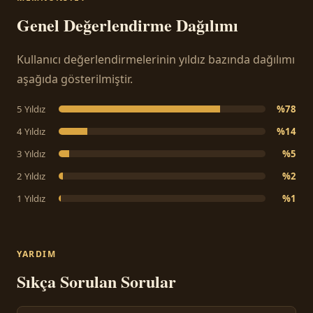
Genel Değerlendirme Dağılımı
Kullanıcı değerlendirmelerinin yıldız bazında dağılımı
aşağıda gösterilmiştir.
5 Yıldız
%78
4 Yıldız
%14
3 Yıldız
%5
2 Yıldız
%2
1 Yıldız
%1
YARDIM
Sıkça Sorulan Sorular