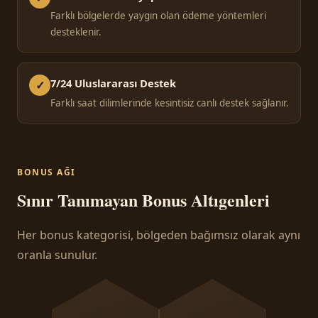
Farklı bölgelerde yaygın olan ödeme yöntemleri
desteklenir.
7/24 Uluslararası Destek
✓
Farklı saat dilimlerinde kesintisiz canlı destek sağlanır.
BONUS AĞI
Sınır Tanımayan Bonus Altıgenleri
Her bonus kategorisi, bölgeden bağımsız olarak aynı
oranla sunulur.