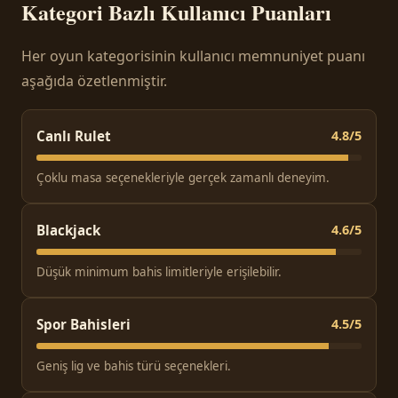
Kategori Bazlı Kullanıcı Puanları
Her oyun kategorisinin kullanıcı memnuniyet puanı
aşağıda özetlenmiştir.
Canlı Rulet
4.8/5
Çoklu masa seçenekleriyle gerçek zamanlı deneyim.
Blackjack
4.6/5
Düşük minimum bahis limitleriyle erişilebilir.
Spor Bahisleri
4.5/5
Geniş lig ve bahis türü seçenekleri.