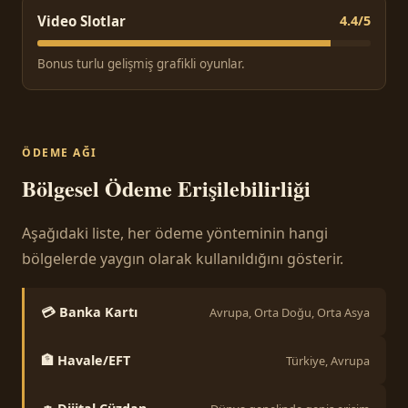
Video Slotlar
4.4/5
Bonus turlu gelişmiş grafikli oyunlar.
ÖDEME AĞI
Bölgesel Ödeme Erişilebilirliği
Aşağıdaki liste, her ödeme yönteminin hangi
bölgelerde yaygın olarak kullanıldığını gösterir.
💳 Banka Kartı
Avrupa, Orta Doğu, Orta Asya
🏦 Havale/EFT
Türkiye, Avrupa