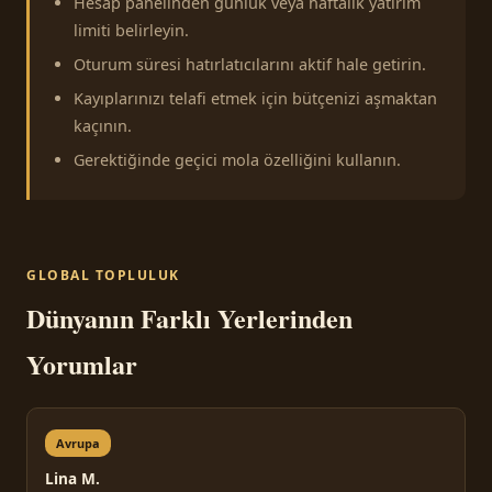
Hesap panelinden günlük veya haftalık yatırım
limiti belirleyin.
Oturum süresi hatırlatıcılarını aktif hale getirin.
Kayıplarınızı telafi etmek için bütçenizi aşmaktan
kaçının.
Gerektiğinde geçici mola özelliğini kullanın.
GLOBAL TOPLULUK
Dünyanın Farklı Yerlerinden
Yorumlar
Avrupa
Lina M.