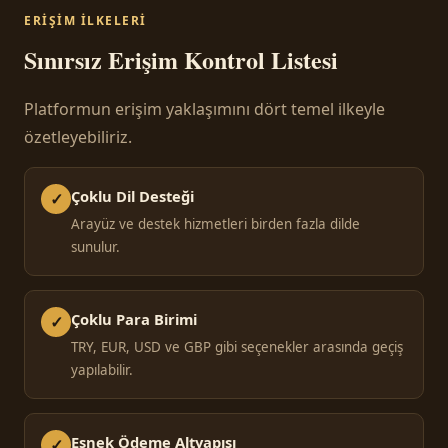
ERIŞIM İLKELERI
Sınırsız Erişim Kontrol Listesi
Platformun erişim yaklaşımını dört temel ilkeyle
özetleyebiliriz.
Çoklu Dil Desteği
✓
Arayüz ve destek hizmetleri birden fazla dilde
sunulur.
Çoklu Para Birimi
✓
TRY, EUR, USD ve GBP gibi seçenekler arasında geçiş
yapılabilir.
Esnek Ödeme Altyapısı
✓