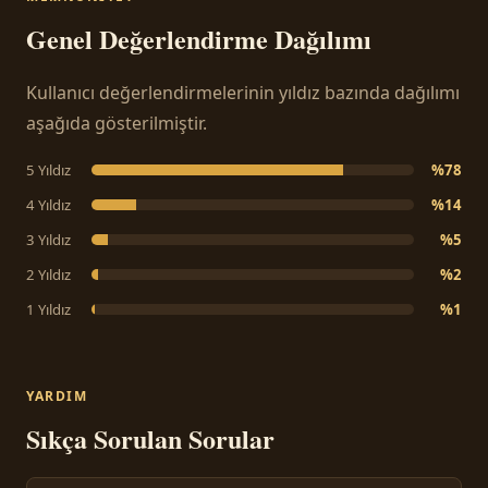
Genel Değerlendirme Dağılımı
Kullanıcı değerlendirmelerinin yıldız bazında dağılımı
aşağıda gösterilmiştir.
5 Yıldız
%78
4 Yıldız
%14
3 Yıldız
%5
2 Yıldız
%2
1 Yıldız
%1
YARDIM
Sıkça Sorulan Sorular