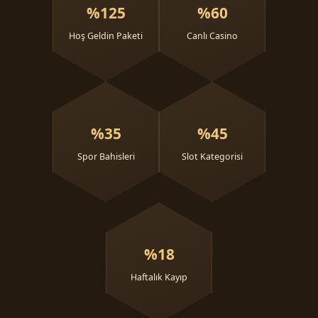
%125
%60
Hoş Geldin Paketi
Canlı Casino
%35
%45
Spor Bahisleri
Slot Kategorisi
%18
Haftalık Kayıp