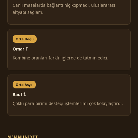
Canlı masalarda bağlantı hiç kopmadı, uluslararası
altyapı sağlam.
Orta Doğu
Omar F.
Kombine oranları farklı liglerde de tatmin edici.
Orta Asya
Rauf İ.
Çoklu para birimi desteği işlemlerimi çok kolaylaştırdı.
MEMNUNIYET