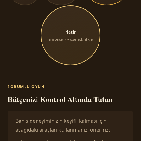
Platin
Tam öncelik + özel etkinlikler
SORUMLU OYUN
Bütçenizi Kontrol Altında Tutun
Bahis deneyiminizin keyifli kalması için
aşağıdaki araçları kullanmanızı öneririz: