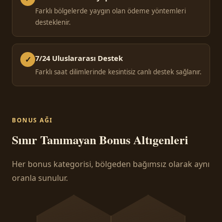
Farklı bölgelerde yaygın olan ödeme yöntemleri
desteklenir.
7/24 Uluslararası Destek
✓
Farklı saat dilimlerinde kesintisiz canlı destek sağlanır.
BONUS AĞI
Sınır Tanımayan Bonus Altıgenleri
Her bonus kategorisi, bölgeden bağımsız olarak aynı
oranla sunulur.