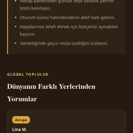
Hesap panelinden günlük veya haftalık yatırım
limiti belirleyin.
Oturum süresi hatırlatıcılarını aktif hale getirin.
Kayıplarınızı telafi etmek için bütçenizi aşmaktan
kaçının.
Gerektiğinde geçici mola özelliğini kullanın.
GLOBAL TOPLULUK
Dünyanın Farklı Yerlerinden
Yorumlar
Avrupa
Lina M.