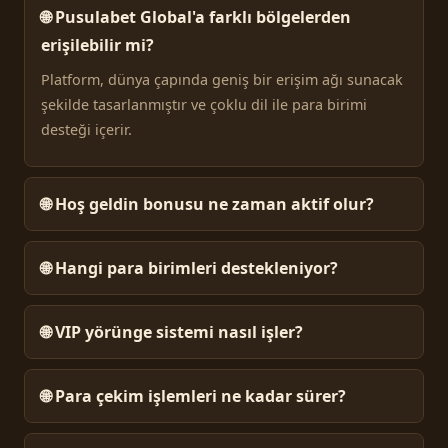
Pusulabet Global'a farklı bölgelerden
erişilebilir mi?
Platform, dünya çapında geniş bir erişim ağı sunacak
şekilde tasarlanmıştır ve çoklu dil ile para birimi
desteği içerir.
Hoş geldin bonusu ne zaman aktif olur?
Hangi para birimleri destekleniyor?
VIP yörünge sistemi nasıl işler?
Para çekim işlemleri ne kadar sürer?