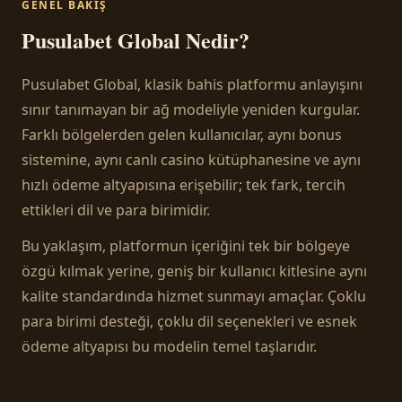
GENEL BAKIŞ
Pusulabet Global Nedir?
Pusulabet Global, klasik bahis platformu anlayışını
sınır tanımayan bir ağ modeliyle yeniden kurgular.
Farklı bölgelerden gelen kullanıcılar, aynı bonus
sistemine, aynı canlı casino kütüphanesine ve aynı
hızlı ödeme altyapısına erişebilir; tek fark, tercih
ettikleri dil ve para birimidir.
Bu yaklaşım, platformun içeriğini tek bir bölgeye
özgü kılmak yerine, geniş bir kullanıcı kitlesine aynı
kalite standardında hizmet sunmayı amaçlar. Çoklu
para birimi desteği, çoklu dil seçenekleri ve esnek
ödeme altyapısı bu modelin temel taşlarıdır.