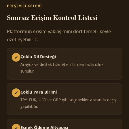
ERIŞIM İLKELERI
Sınırsız Erişim Kontrol Listesi
Platformun erişim yaklaşımını dört temel ilkeyle
özetleyebiliriz.
Çoklu Dil Desteği
✓
Arayüz ve destek hizmetleri birden fazla dilde
sunulur.
Çoklu Para Birimi
✓
TRY, EUR, USD ve GBP gibi seçenekler arasında geçiş
yapılabilir.
Esnek Ödeme Altyapısı
✓