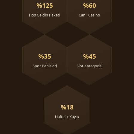
%125
%60
Hoş Geldin Paketi
Canlı Casino
%35
%45
Spor Bahisleri
Slot Kategorisi
%18
Haftalık Kayıp