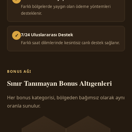
Farklı bölgelerde yaygın olan ödeme yöntemleri
desteklenir.
7/24 Uluslararası Destek
✓
Farklı saat dilimlerinde kesintisiz canlı destek sağlanır.
BONUS AĞI
Sınır Tanımayan Bonus Altıgenleri
Her bonus kategorisi, bölgeden bağımsız olarak aynı
oranla sunulur.