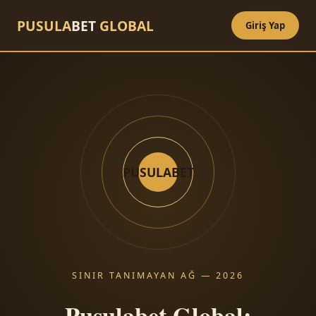
PUSULA
BET
GLOBAL
Giriş Yap
PUSULABET
SINIR TANIMAYAN AĞ — 2026
Pusulabet Global: