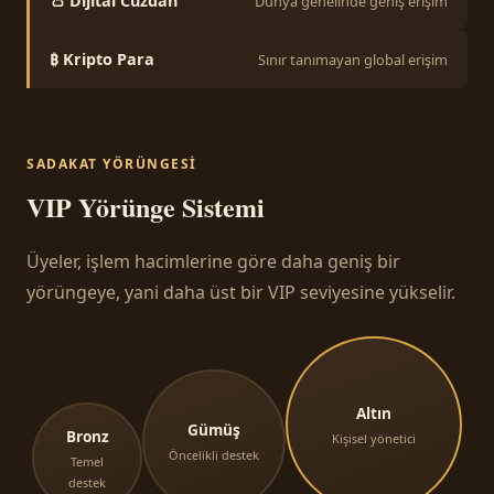
👛 Dijital Cüzdan
Dünya genelinde geniş erişim
₿ Kripto Para
Sınır tanımayan global erişim
SADAKAT YÖRÜNGESI
VIP Yörünge Sistemi
Üyeler, işlem hacimlerine göre daha geniş bir
yörüngeye, yani daha üst bir VIP seviyesine yükselir.
Altın
Gümüş
Bronz
Kişisel yönetici
Öncelikli destek
Temel
destek