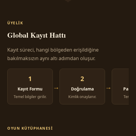
ÜYELIK
Global Kayıt Hattı
Kayıt süreci, hangi bölgeden erişildiğine
bakılmaksızın aynı altı adımdan oluşur.
1
2
→
→
Kayıt Formu
Doğrulama
Para B
Temel bilgiler girilir.
Kimlik onaylanır.
Tercih s
OYUN KÜTÜPHANESI