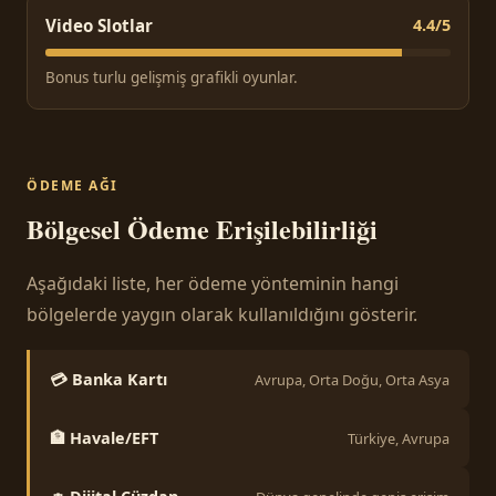
Video Slotlar
4.4/5
Bonus turlu gelişmiş grafikli oyunlar.
ÖDEME AĞI
Bölgesel Ödeme Erişilebilirliği
Aşağıdaki liste, her ödeme yönteminin hangi
bölgelerde yaygın olarak kullanıldığını gösterir.
💳 Banka Kartı
Avrupa, Orta Doğu, Orta Asya
🏦 Havale/EFT
Türkiye, Avrupa