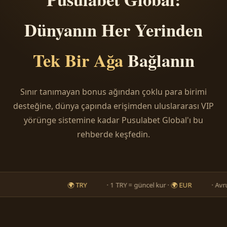
Dünyanın Her Yerinden
Tek Bir Ağa
Bağlanın
Sınır tanımayan bonus ağından çoklu para birimi
desteğine, dünya çapında erişimden uluslararası VIP
yörünge sistemine kadar Pusulabet Global'ı bu
rehberde keşfedin.
🌍 TRY
· 1 TRY = güncel kur ·
🌍 EUR
· Avrupa bö