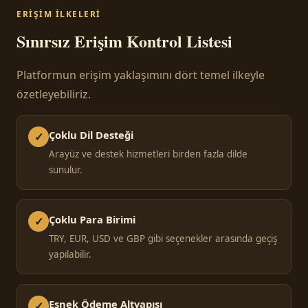
ERIŞIM İLKELERI
Sınırsız Erişim Kontrol Listesi
Platformun erişim yaklaşımını dört temel ilkeyle
özetleyebiliriz.
Çoklu Dil Desteği
✓
Arayüz ve destek hizmetleri birden fazla dilde
sunulur.
Çoklu Para Birimi
✓
TRY, EUR, USD ve GBP gibi seçenekler arasında geçiş
yapılabilir.
Esnek Ödeme Altyapısı
✓