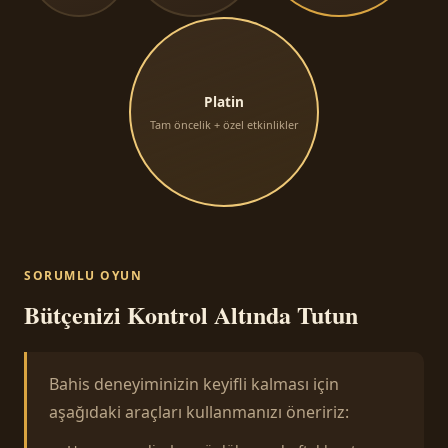
Platin
Tam öncelik + özel etkinlikler
SORUMLU OYUN
Bütçenizi Kontrol Altında Tutun
Bahis deneyiminizin keyifli kalması için
aşağıdaki araçları kullanmanızı öneririz: