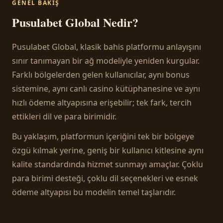
GENEL BAKIŞ
Pusulabet Global Nedir?
Pusulabet Global, klasik bahis platformu anlayışını
sınır tanımayan bir ağ modeliyle yeniden kurgular.
Farklı bölgelerden gelen kullanıcılar, aynı bonus
sistemine, aynı canlı casino kütüphanesine ve aynı
hızlı ödeme altyapısına erişebilir; tek fark, tercih
ettikleri dil ve para birimidir.
Bu yaklaşım, platformun içeriğini tek bir bölgeye
özgü kılmak yerine, geniş bir kullanıcı kitlesine aynı
kalite standardında hizmet sunmayı amaçlar. Çoklu
para birimi desteği, çoklu dil seçenekleri ve esnek
ödeme altyapısı bu modelin temel taşlarıdır.