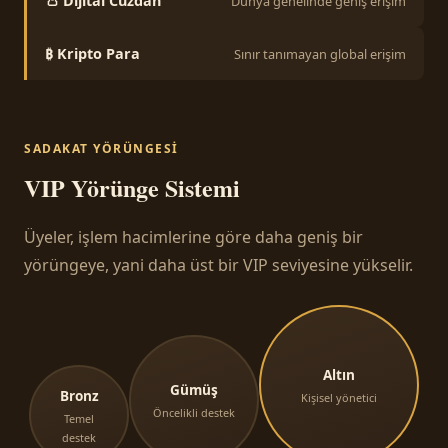
👛 Dijital Cüzdan
Dünya genelinde geniş erişim
₿ Kripto Para
Sınır tanımayan global erişim
SADAKAT YÖRÜNGESI
VIP Yörünge Sistemi
Üyeler, işlem hacimlerine göre daha geniş bir
yörüngeye, yani daha üst bir VIP seviyesine yükselir.
Altın
Gümüş
Bronz
Kişisel yönetici
Öncelikli destek
Temel
destek