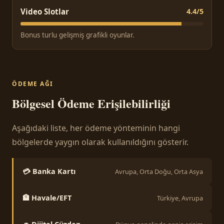
Video Slotlar
4.4/5
Bonus turlu gelişmiş grafikli oyunlar.
ÖDEME AĞI
Bölgesel Ödeme Erişilebilirliği
Aşağıdaki liste, her ödeme yönteminin hangi
bölgelerde yaygın olarak kullanıldığını gösterir.
💳 Banka Kartı
Avrupa, Orta Doğu, Orta Asya
🏦 Havale/EFT
Türkiye, Avrupa