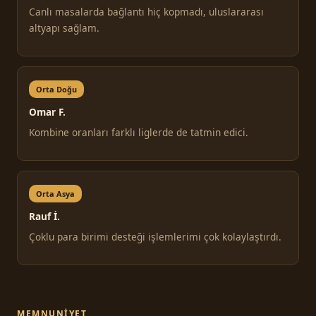
Canlı masalarda bağlantı hiç kopmadı, uluslararası
altyapı sağlam.
Orta Doğu
Omar F.
Kombine oranları farklı liglerde de tatmin edici.
Orta Asya
Rauf İ.
Çoklu para birimi desteği işlemlerimi çok kolaylaştırdı.
MEMNUNIYET