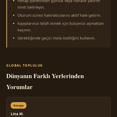
Hesap panelinden günlük veya haftalık yatırım
limiti belirleyin.
Oturum süresi hatırlatıcılarını aktif hale getirin.
Kayıplarınızı telafi etmek için bütçenizi aşmaktan
kaçının.
Gerektiğinde geçici mola özelliğini kullanın.
GLOBAL TOPLULUK
Dünyanın Farklı Yerlerinden
Yorumlar
Avrupa
Lina M.