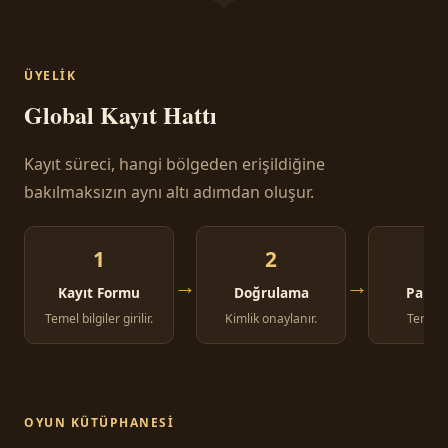
ÜYELIK
Global Kayıt Hattı
Kayıt süreci, hangi bölgeden erişildiğine
bakılmaksızın aynı altı adımdan oluşur.
1
2
→
→
Kayıt Formu
Doğrulama
Para B
Temel bilgiler girilir.
Kimlik onaylanır.
Tercih s
OYUN KÜTÜPHANESI