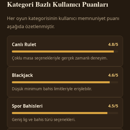
Kategori Bazlı Kullanıcı Puanları
Her oyun kategorisinin kullanıcı memnuniyet puanı
aşağıda özetlenmiştir.
Canlı Rulet
4.8/5
Çoklu masa seçenekleriyle gerçek zamanlı deneyim.
Blackjack
4.6/5
Düşük minimum bahis limitleriyle erişilebilir.
Spor Bahisleri
4.5/5
Geniş lig ve bahis türü seçenekleri.