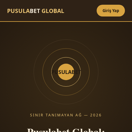
PUSULA
BET
GLOBAL
Giriş Yap
PUSULABET
SINIR TANIMAYAN AĞ — 2026
Pusulabet Global: