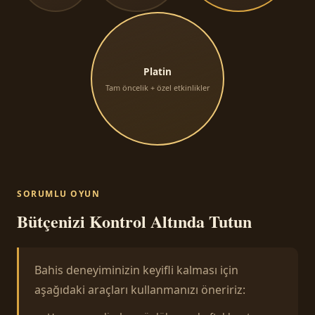
Platin
Tam öncelik + özel etkinlikler
SORUMLU OYUN
Bütçenizi Kontrol Altında Tutun
Bahis deneyiminizin keyifli kalması için
aşağıdaki araçları kullanmanızı öneririz: