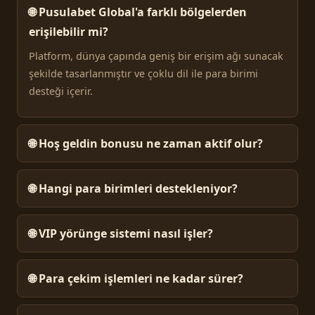
Pusulabet Global'a farklı bölgelerden
erişilebilir mi?
Platform, dünya çapında geniş bir erişim ağı sunacak
şekilde tasarlanmıştır ve çoklu dil ile para birimi
desteği içerir.
Hoş geldin bonusu ne zaman aktif olur?
Hangi para birimleri destekleniyor?
VIP yörünge sistemi nasıl işler?
Para çekim işlemleri ne kadar sürer?