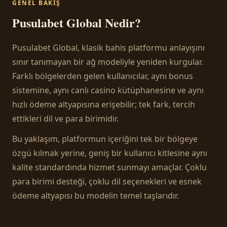
GENEL BAKIŞ
Pusulabet Global Nedir?
Pusulabet Global, klasik bahis platformu anlayışını
sınır tanımayan bir ağ modeliyle yeniden kurgular.
Farklı bölgelerden gelen kullanıcılar, aynı bonus
sistemine, aynı canlı casino kütüphanesine ve aynı
hızlı ödeme altyapısına erişebilir; tek fark, tercih
ettikleri dil ve para birimidir.
Bu yaklaşım, platformun içeriğini tek bir bölgeye
özgü kılmak yerine, geniş bir kullanıcı kitlesine aynı
kalite standardında hizmet sunmayı amaçlar. Çoklu
para birimi desteği, çoklu dil seçenekleri ve esnek
ödeme altyapısı bu modelin temel taşlarıdır.