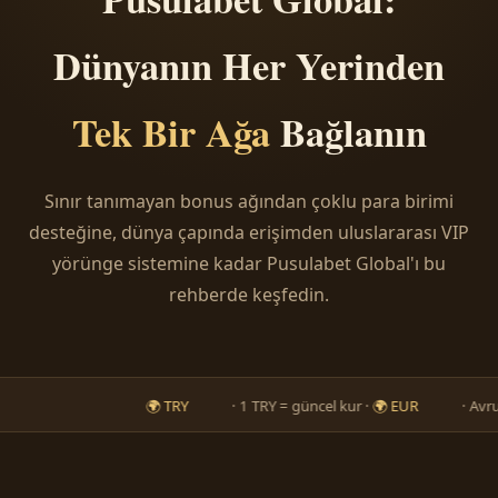
Dünyanın Her Yerinden
Tek Bir Ağa
Bağlanın
Sınır tanımayan bonus ağından çoklu para birimi
desteğine, dünya çapında erişimden uluslararası VIP
yörünge sistemine kadar Pusulabet Global'ı bu
rehberde keşfedin.
🌍 TRY
· 1 TRY = güncel kur ·
🌍 EUR
· Avrupa bö