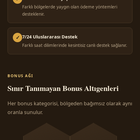
Farklı bölgelerde yaygın olan ödeme yöntemleri
desteklenir.
7/24 Uluslararası Destek
✓
Farklı saat dilimlerinde kesintisiz canlı destek sağlanır.
BONUS AĞI
Sınır Tanımayan Bonus Altıgenleri
Her bonus kategorisi, bölgeden bağımsız olarak aynı
oranla sunulur.