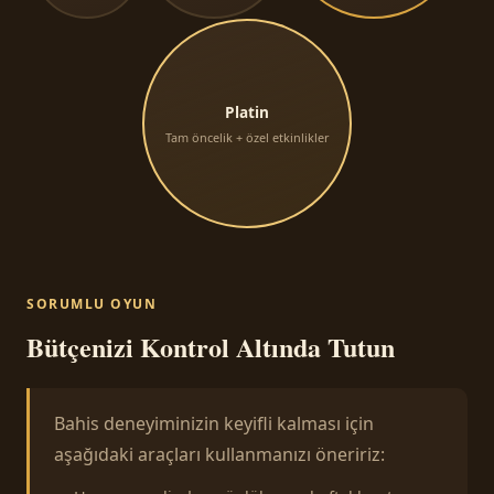
Platin
Tam öncelik + özel etkinlikler
SORUMLU OYUN
Bütçenizi Kontrol Altında Tutun
Bahis deneyiminizin keyifli kalması için
aşağıdaki araçları kullanmanızı öneririz: