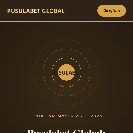
PUSULA
BET
GLOBAL
Giriş Yap
PUSULABET
SINIR TANIMAYAN AĞ — 2026
Pusulabet Global: