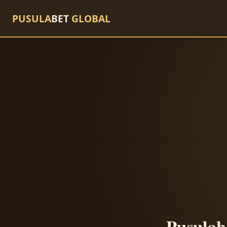
PUSULA
BET
GLOBAL
Pusulab