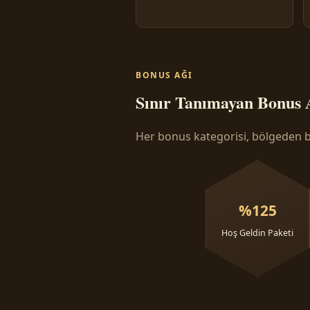
BONUS AĞI
Sınır Tanımayan Bonus A
Her bonus kategorisi, bölgeden b
%125
Hoş Geldin Paketi