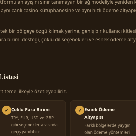
atformu anlayışını sınır tanımayan bir ağ modeliyle yeniden 
 aynı canlı casino kütüphanesine ve aynı hızlı ödeme altyapısı
tek bir bölgeye özgü kılmak yerine, geniş bir kullanıcı kitle
a birimi desteği, çoklu dil seçenekleri ve esnek ödeme altya
Listesi
 temel ilkeyle özetleyebiliriz.
Çoklu Para Birimi
Esnek Ödeme
✓
✓
Altyapısı
TRY, EUR, USD ve GBP
gibi seçenekler arasında
Farklı bölgelerde yaygın
geçiş yapılabilir.
olan ödeme yöntemleri