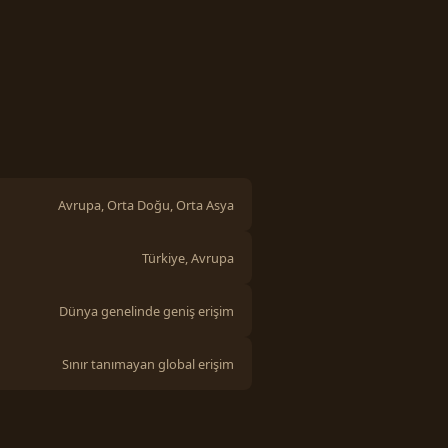
Avrupa, Orta Doğu, Orta Asya
Türkiye, Avrupa
Dünya genelinde geniş erişim
Sınır tanımayan global erişim