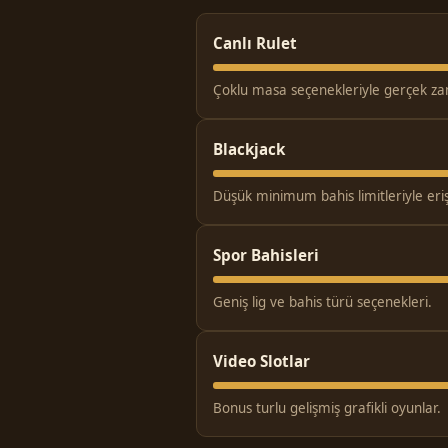
Canlı Rulet
Çoklu masa seçenekleriyle gerçek z
Blackjack
Düşük minimum bahis limitleriyle erişil
Spor Bahisleri
Geniş lig ve bahis türü seçenekleri.
Video Slotlar
Bonus turlu gelişmiş grafikli oyunlar.