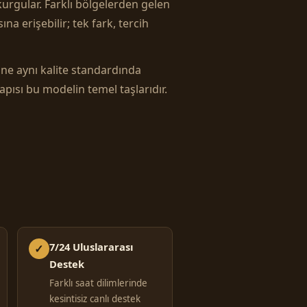
kurgular. Farklı bölgelerden gelen
na erişebilir; tek fark, tercih
sine aynı kalite standardında
pısı bu modelin temel taşlarıdır.
7/24 Uluslararası
✓
Destek
Farklı saat dilimlerinde
kesintisiz canlı destek