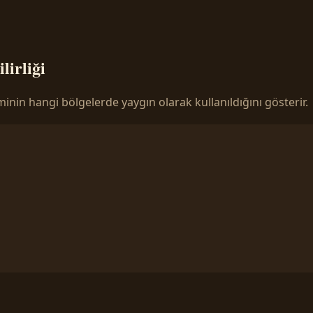
lirliği
inin hangi bölgelerde yaygın olarak kullanıldığını gösterir.