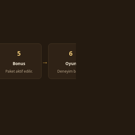
5
6
→
Bonus
Oyun
Paket aktif edilir.
Deneyim başlar.