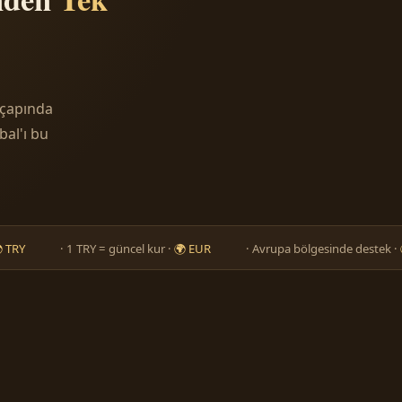
 çapında
al'ı bu
TRY = güncel kur ·
🌍 EUR
· Avrupa bölgesinde destek ·
🌍 USD
· 