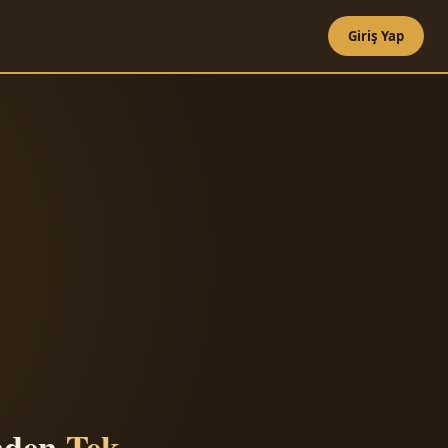
Giriş Yap
inden
Tek