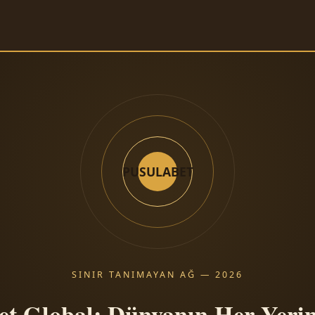
PUSULABET
SINIR TANIMAYAN AĞ — 2026
et Global: Dünyanın Her Yer