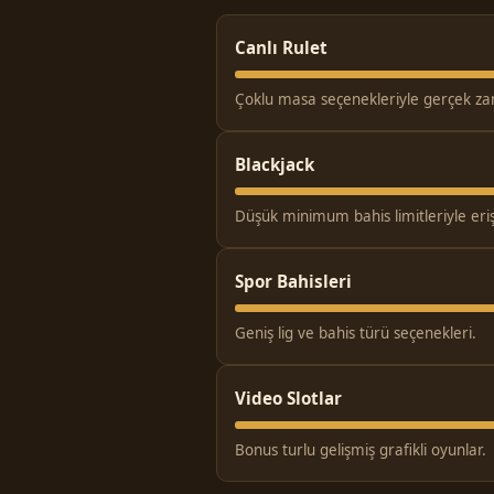
Canlı Rulet
Çoklu masa seçenekleriyle gerçek z
Blackjack
Düşük minimum bahis limitleriyle erişil
Spor Bahisleri
Geniş lig ve bahis türü seçenekleri.
Video Slotlar
Bonus turlu gelişmiş grafikli oyunlar.