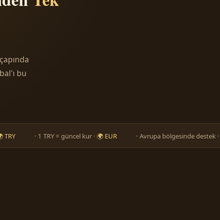
 çapında
al'ı bu
TRY = güncel kur ·
🌍 EUR
· Avrupa bölgesinde destek ·
🌍 USD
· 