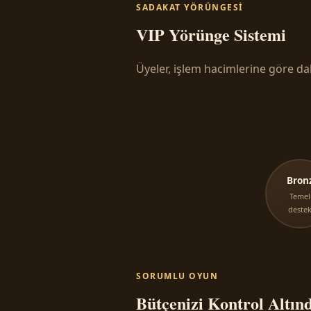
SADAKAT YÖRÜNGESI
VIP Yörünge Sistemi
Üyeler, işlem hacimlerine göre dah
Bron
Temel
deste
SORUMLU OYUN
Bütçenizi Kontrol Altın