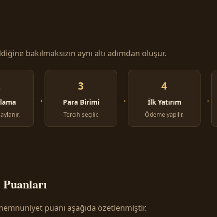
ldiğine bakılmaksızın aynı altı adımdan oluşur.
2
3
4
→
→
→
lama
Para Birimi
İlk Yatırım
aylanır.
Tercih seçilir.
Ödeme yapılır.
ı Puanları
 memnuniyet puanı aşağıda özetlenmiştir.