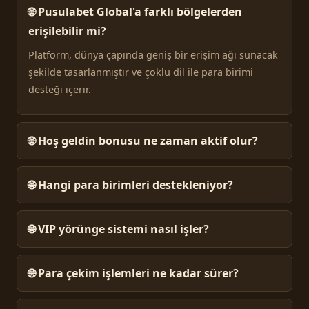
Pusulabet Global'a farklı bölgelerden
erişilebilir mi?
Platform, dünya çapında geniş bir erişim ağı sunacak
şekilde tasarlanmıştır ve çoklu dil ile para birimi
desteği içerir.
Hoş geldin bonusu ne zaman aktif olur?
Hangi para birimleri destekleniyor?
VIP yörünge sistemi nasıl işler?
Para çekim işlemleri ne kadar sürer?