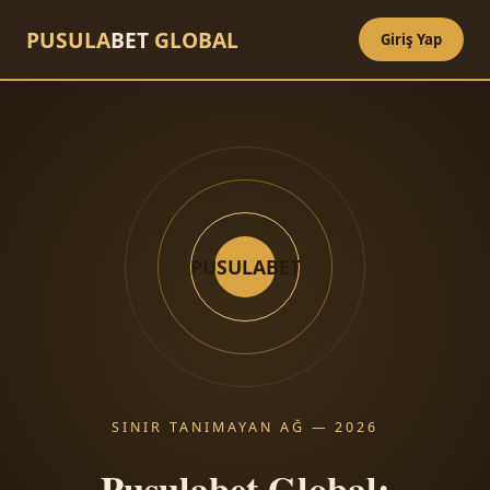
PUSULA
BET
GLOBAL
Giriş Yap
PUSULABET
SINIR TANIMAYAN AĞ — 2026
Pusulabet Global: