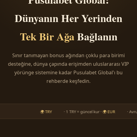
Dünyanın Her Yerinden
Tek Bir Ağa
Bağlanın
Sınır tanımayan bonus ağından çoklu para birimi
desteğine, dünya çapında erişimden uluslararası VIP
yörünge sistemine kadar Pusulabet Global'ı bu
rehberde keşfedin.
🌍 TRY
· 1 TRY = güncel kur ·
🌍 EUR
· Avrupa bö