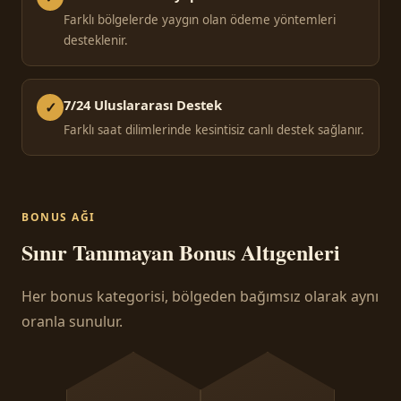
Farklı bölgelerde yaygın olan ödeme yöntemleri
desteklenir.
7/24 Uluslararası Destek
✓
Farklı saat dilimlerinde kesintisiz canlı destek sağlanır.
BONUS AĞI
Sınır Tanımayan Bonus Altıgenleri
Her bonus kategorisi, bölgeden bağımsız olarak aynı
oranla sunulur.