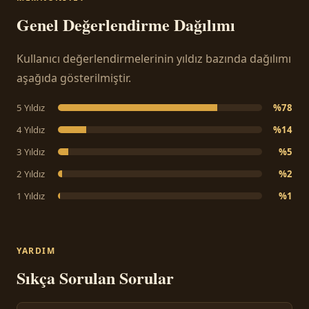
Genel Değerlendirme Dağılımı
Kullanıcı değerlendirmelerinin yıldız bazında dağılımı
aşağıda gösterilmiştir.
5 Yıldız
%78
4 Yıldız
%14
3 Yıldız
%5
2 Yıldız
%2
1 Yıldız
%1
YARDIM
Sıkça Sorulan Sorular