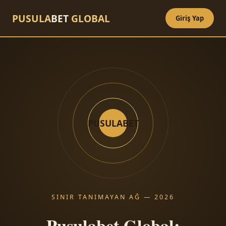
PUSULA
BET
GLOBAL
Giriş Yap
PUSULABET
SINIR TANIMAYAN AĞ — 2026
Pusulabet Global: