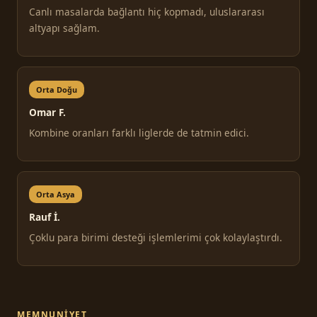
Canlı masalarda bağlantı hiç kopmadı, uluslararası
altyapı sağlam.
Orta Doğu
Omar F.
Kombine oranları farklı liglerde de tatmin edici.
Orta Asya
Rauf İ.
Çoklu para birimi desteği işlemlerimi çok kolaylaştırdı.
MEMNUNIYET