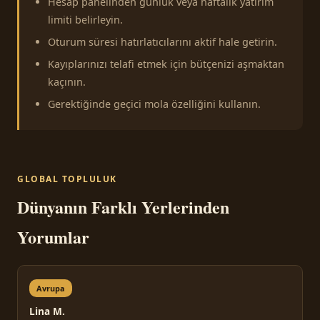
Hesap panelinden günlük veya haftalık yatırım
limiti belirleyin.
Oturum süresi hatırlatıcılarını aktif hale getirin.
Kayıplarınızı telafi etmek için bütçenizi aşmaktan
kaçının.
Gerektiğinde geçici mola özelliğini kullanın.
GLOBAL TOPLULUK
Dünyanın Farklı Yerlerinden
Yorumlar
Avrupa
Lina M.