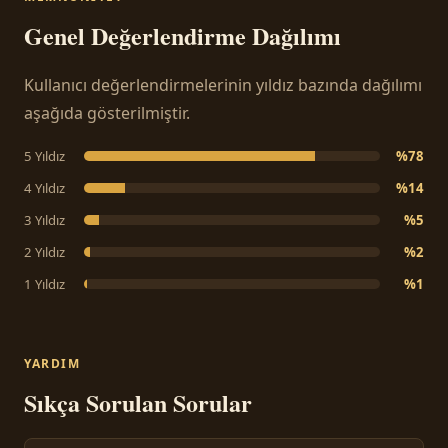
Genel Değerlendirme Dağılımı
Kullanıcı değerlendirmelerinin yıldız bazında dağılımı
aşağıda gösterilmiştir.
5 Yıldız
%78
4 Yıldız
%14
3 Yıldız
%5
2 Yıldız
%2
1 Yıldız
%1
YARDIM
Sıkça Sorulan Sorular