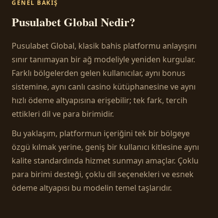
GENEL BAKIŞ
Pusulabet Global Nedir?
Pusulabet Global, klasik bahis platformu anlayışını
sınır tanımayan bir ağ modeliyle yeniden kurgular.
Farklı bölgelerden gelen kullanıcılar, aynı bonus
sistemine, aynı canlı casino kütüphanesine ve aynı
hızlı ödeme altyapısına erişebilir; tek fark, tercih
ettikleri dil ve para birimidir.
Bu yaklaşım, platformun içeriğini tek bir bölgeye
özgü kılmak yerine, geniş bir kullanıcı kitlesine aynı
kalite standardında hizmet sunmayı amaçlar. Çoklu
para birimi desteği, çoklu dil seçenekleri ve esnek
ödeme altyapısı bu modelin temel taşlarıdır.