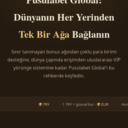
Dünyanın Her Yerinden
Tek Bir Ağa
Bağlanın
Sınır tanımayan bonus ağından çoklu para birimi
desteğine, dünya çapında erişimden uluslararası VIP
yörünge sistemine kadar Pusulabet Global'ı bu
rehberde keşfedin.
🌍 TRY
· 1 TRY = güncel kur ·
🌍 EUR
· Avrupa b