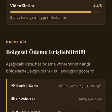
Video Slotlar
4.4/5
Bonus turlu gelişmiş grafikli oyunlar.
ÖDEME AĞI
Bölgesel Ödeme Erişilebilirliği
Aşağıdaki liste, her ödeme yönteminin hangi
bölgelerde yaygın olarak kullanıldığını gösterir.
💳 Banka Kartı
Avrupa, Orta Doğu, Orta Asya
🏦 Havale/EFT
Türkiye, Avrupa