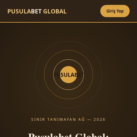
PUSULA
BET
GLOBAL
Giriş Yap
PUSULABET
SINIR TANIMAYAN AĞ — 2026
Pusulabet Global: