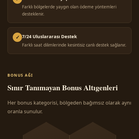
Farklı bölgelerde yaygın olan ödeme yöntemleri
desteklenir.
7/24 Uluslararası Destek
✓
Farklı saat dilimlerinde kesintisiz canlı destek sağlanır.
BONUS AĞI
Sınır Tanımayan Bonus Altıgenleri
Her bonus kategorisi, bölgeden bağımsız olarak aynı
oranla sunulur.