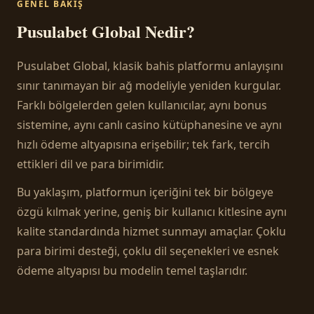
GENEL BAKIŞ
Pusulabet Global Nedir?
Pusulabet Global, klasik bahis platformu anlayışını
sınır tanımayan bir ağ modeliyle yeniden kurgular.
Farklı bölgelerden gelen kullanıcılar, aynı bonus
sistemine, aynı canlı casino kütüphanesine ve aynı
hızlı ödeme altyapısına erişebilir; tek fark, tercih
ettikleri dil ve para birimidir.
Bu yaklaşım, platformun içeriğini tek bir bölgeye
özgü kılmak yerine, geniş bir kullanıcı kitlesine aynı
kalite standardında hizmet sunmayı amaçlar. Çoklu
para birimi desteği, çoklu dil seçenekleri ve esnek
ödeme altyapısı bu modelin temel taşlarıdır.