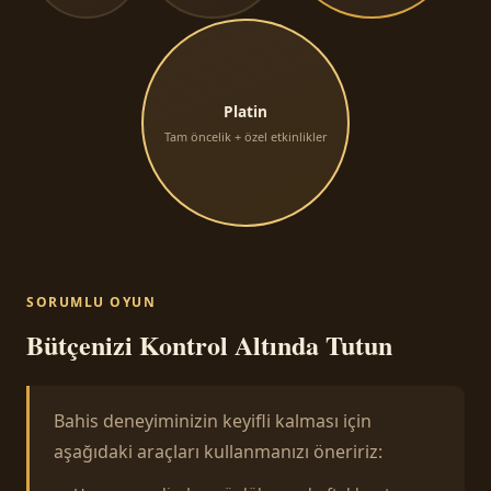
Platin
Tam öncelik + özel etkinlikler
SORUMLU OYUN
Bütçenizi Kontrol Altında Tutun
Bahis deneyiminizin keyifli kalması için
aşağıdaki araçları kullanmanızı öneririz: