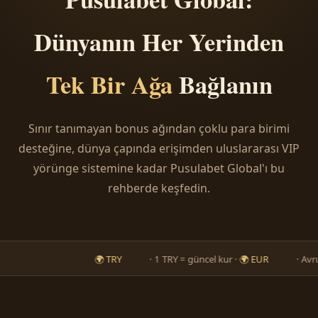
Dünyanın Her Yerinden
Tek Bir Ağa
Bağlanın
Sınır tanımayan bonus ağından çoklu para birimi
desteğine, dünya çapında erişimden uluslararası VIP
yörünge sistemine kadar Pusulabet Global'ı bu
rehberde keşfedin.
🌍 TRY
· 1 TRY = güncel kur ·
🌍 EUR
· Avrupa b