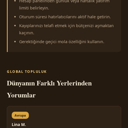
Hesap panelinden günlük veya haftalık yatırım
limiti belirleyin.
Oturum süresi hatırlatıcılarını aktif hale getirin.
Kayıplarınızı telafi etmek için bütçenizi aşmaktan
kaçının.
Gerektiğinde geçici mola özelliğini kullanın.
GLOBAL TOPLULUK
Dünyanın Farklı Yerlerinden
Yorumlar
Avrupa
Lina M.