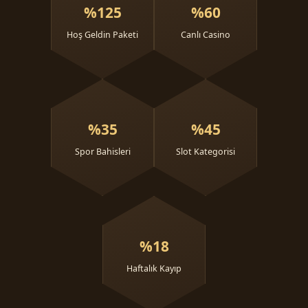
%125
%60
Hoş Geldin Paketi
Canlı Casino
%35
%45
Spor Bahisleri
Slot Kategorisi
%18
Haftalık Kayıp