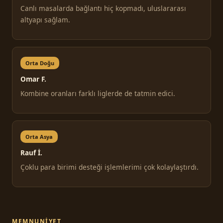
Canlı masalarda bağlantı hiç kopmadı, uluslararası
altyapı sağlam.
Orta Doğu
Omar F.
Kombine oranları farklı liglerde de tatmin edici.
Orta Asya
Rauf İ.
Çoklu para birimi desteği işlemlerimi çok kolaylaştırdı.
MEMNUNIYET