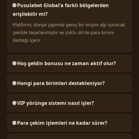
Pusulabet Global'a farklı bölgelerden
erişilebilir mi?
Platform, dünya çapında geniş bir erişim ağı sunacak
şekilde tasarlanmıştır ve çoklu dil ile para birimi
desteği içerir.
Hoş geldin bonusu ne zaman aktif olur?
Hangi para birimleri destekleniyor?
VIP yörünge sistemi nasıl işler?
Para çekim işlemleri ne kadar sürer?