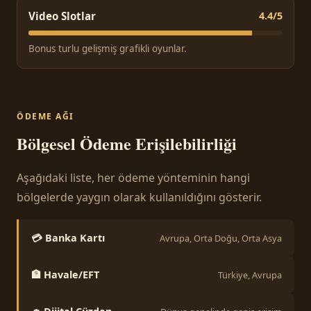
Video Slotlar
4.4/5
Bonus turlu gelişmiş grafikli oyunlar.
ÖDEME AĞI
Bölgesel Ödeme Erişilebilirliği
Aşağıdaki liste, her ödeme yönteminin hangi
bölgelerde yaygın olarak kullanıldığını gösterir.
💳 Banka Kartı
Avrupa, Orta Doğu, Orta Asya
🏦 Havale/EFT
Türkiye, Avrupa