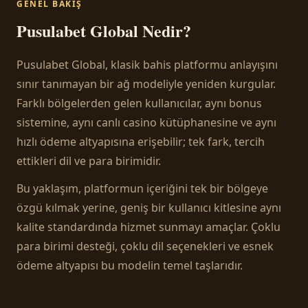
GENEL BAKIŞ
Pusulabet Global Nedir?
Pusulabet Global, klasik bahis platformu anlayışını
sınır tanımayan bir ağ modeliyle yeniden kurgular.
Farklı bölgelerden gelen kullanıcılar, aynı bonus
sistemine, aynı canlı casino kütüphanesine ve aynı
hızlı ödeme altyapısına erişebilir; tek fark, tercih
ettikleri dil ve para birimidir.
Bu yaklaşım, platformun içeriğini tek bir bölgeye
özgü kılmak yerine, geniş bir kullanıcı kitlesine aynı
kalite standardında hizmet sunmayı amaçlar. Çoklu
para birimi desteği, çoklu dil seçenekleri ve esnek
ödeme altyapısı bu modelin temel taşlarıdır.