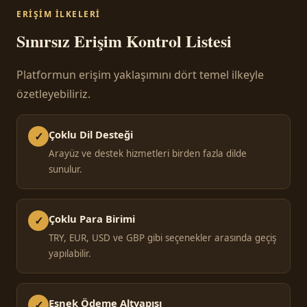
ERIŞIM İLKELERI
Sınırsız Erişim Kontrol Listesi
Platformun erişim yaklaşımını dört temel ilkeyle
özetleyebiliriz.
Çoklu Dil Desteği
✓
Arayüz ve destek hizmetleri birden fazla dilde
sunulur.
Çoklu Para Birimi
✓
TRY, EUR, USD ve GBP gibi seçenekler arasında geçiş
yapılabilir.
Esnek Ödeme Altyapısı
✓