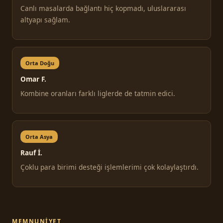
Canlı masalarda bağlantı hiç kopmadı, uluslararası
altyapı sağlam.
Orta Doğu
Omar F.
Kombine oranları farklı liglerde de tatmin edici.
Orta Asya
Rauf İ.
Çoklu para birimi desteği işlemlerimi çok kolaylaştırdı.
MEMNUNIYET