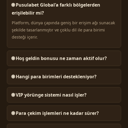
Pusulabet Global'a farklı bölgelerden
erişilebilir mi?
Platform, dünya çapında geniş bir erişim ağı sunacak
şekilde tasarlanmıştır ve çoklu dil ile para birimi
desteği içerir.
Hoş geldin bonusu ne zaman aktif olur?
Hangi para birimleri destekleniyor?
VIP yörünge sistemi nasıl işler?
Para çekim işlemleri ne kadar sürer?