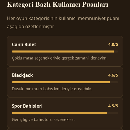
Kategori Bazlı Kullanıcı Puanları
Her oyun kategorisinin kullanıcı memnuniyet puanı
aşağıda özetlenmiştir.
Canlı Rulet
4.8/5
Çoklu masa seçenekleriyle gerçek zamanlı deneyim.
Blackjack
4.6/5
Düşük minimum bahis limitleriyle erişilebilir.
Spor Bahisleri
4.5/5
Geniş lig ve bahis türü seçenekleri.