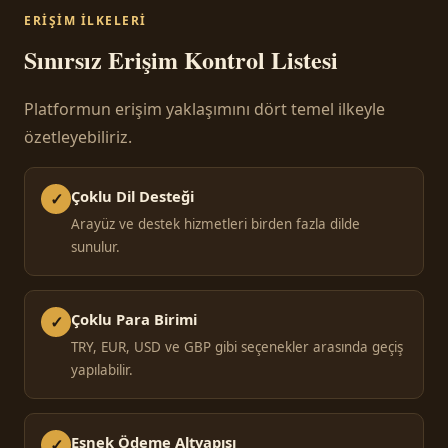
ERIŞIM İLKELERI
Sınırsız Erişim Kontrol Listesi
Platformun erişim yaklaşımını dört temel ilkeyle
özetleyebiliriz.
Çoklu Dil Desteği
✓
Arayüz ve destek hizmetleri birden fazla dilde
sunulur.
Çoklu Para Birimi
✓
TRY, EUR, USD ve GBP gibi seçenekler arasında geçiş
yapılabilir.
Esnek Ödeme Altyapısı
✓