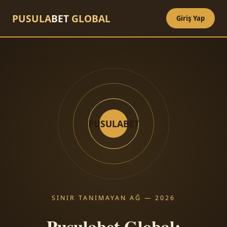
PUSULA
BET
GLOBAL
Giriş Yap
PUSULABET
SINIR TANIMAYAN AĞ — 2026
Pusulabet Global: