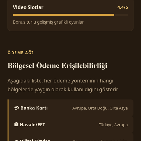
Video Slotlar
4.4/5
Bonus turlu gelişmiş grafikli oyunlar.
ÖDEME AĞI
Bölgesel Ödeme Erişilebilirliği
Aşağıdaki liste, her ödeme yönteminin hangi
bölgelerde yaygın olarak kullanıldığını gösterir.
💳 Banka Kartı
Avrupa, Orta Doğu, Orta Asya
🏦 Havale/EFT
Türkiye, Avrupa