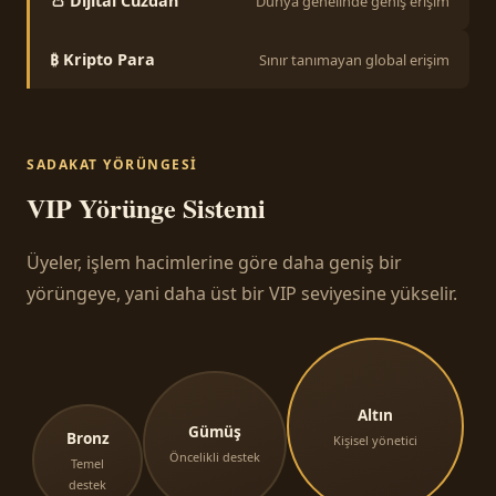
👛 Dijital Cüzdan
Dünya genelinde geniş erişim
₿ Kripto Para
Sınır tanımayan global erişim
SADAKAT YÖRÜNGESI
VIP Yörünge Sistemi
Üyeler, işlem hacimlerine göre daha geniş bir
yörüngeye, yani daha üst bir VIP seviyesine yükselir.
Altın
Gümüş
Bronz
Kişisel yönetici
Öncelikli destek
Temel
destek