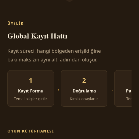
ÜYELIK
Global Kayıt Hattı
Kayıt süreci, hangi bölgeden erişildiğine
bakılmaksızın aynı altı adımdan oluşur.
1
2
→
→
Kayıt Formu
Doğrulama
Para B
Temel bilgiler girilir.
Kimlik onaylanır.
Tercih s
OYUN KÜTÜPHANESI