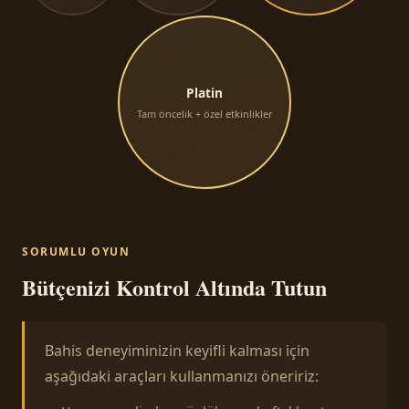
Platin
Tam öncelik + özel etkinlikler
SORUMLU OYUN
Bütçenizi Kontrol Altında Tutun
Bahis deneyiminizin keyifli kalması için
aşağıdaki araçları kullanmanızı öneririz: