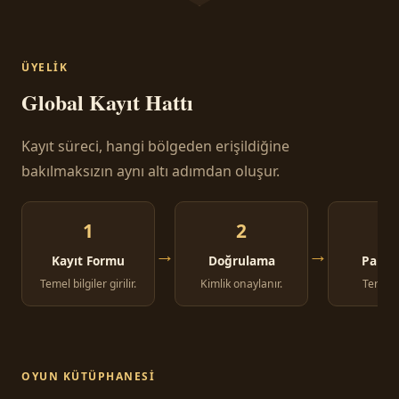
ÜYELIK
Global Kayıt Hattı
Kayıt süreci, hangi bölgeden erişildiğine
bakılmaksızın aynı altı adımdan oluşur.
1
2
→
→
Kayıt Formu
Doğrulama
Para B
Temel bilgiler girilir.
Kimlik onaylanır.
Tercih s
OYUN KÜTÜPHANESI