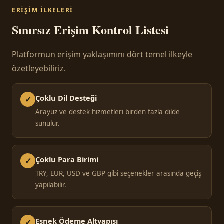
ERIŞIM İLKELERI
Sınırsız Erişim Kontrol Listesi
Platformun erişim yaklaşımını dört temel ilkeyle
özetleyebiliriz.
Çoklu Dil Desteği
✓
Arayüz ve destek hizmetleri birden fazla dilde
sunulur.
Çoklu Para Birimi
✓
TRY, EUR, USD ve GBP gibi seçenekler arasında geçiş
yapılabilir.
Esnek Ödeme Altyapısı
✓