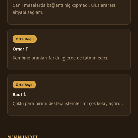
Canlı masalarda bağlantı hiç kopmadı, uluslararası
altyapı sağlam.
Orta Doğu
Omar F.
Kombine oranları farklı liglerde de tatmin edici.
Orta Asya
Rauf İ.
Çoklu para birimi desteği işlemlerimi çok kolaylaştırdı.
MEMNUNIYET