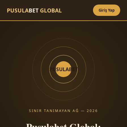
PUSULA
BET
GLOBAL
Giriş Yap
PUSULABET
SINIR TANIMAYAN AĞ — 2026
Pusulabet Global: