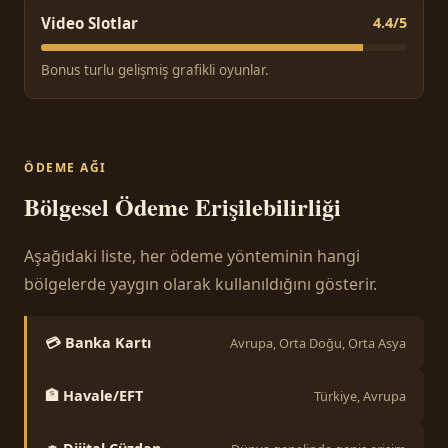
Video Slotlar
4.4/5
Bonus turlu gelişmiş grafikli oyunlar.
ÖDEME AĞI
Bölgesel Ödeme Erişilebilirliği
Aşağıdaki liste, her ödeme yönteminin hangi
bölgelerde yaygın olarak kullanıldığını gösterir.
💳 Banka Kartı
Avrupa, Orta Doğu, Orta Asya
🏦 Havale/EFT
Türkiye, Avrupa