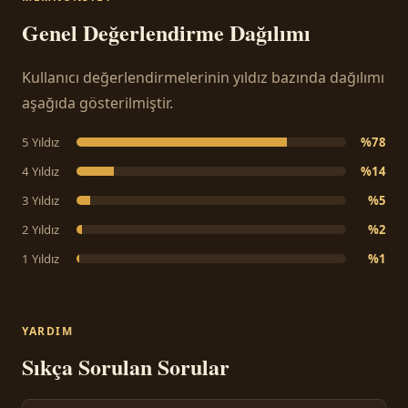
Genel Değerlendirme Dağılımı
Kullanıcı değerlendirmelerinin yıldız bazında dağılımı
aşağıda gösterilmiştir.
5 Yıldız
%78
4 Yıldız
%14
3 Yıldız
%5
2 Yıldız
%2
1 Yıldız
%1
YARDIM
Sıkça Sorulan Sorular