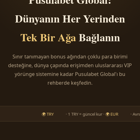
Dünyanın Her Yerinden
Tek Bir Ağa
Bağlanın
Sınır tanımayan bonus ağından çoklu para birimi
desteğine, dünya çapında erişimden uluslararası VIP
yörünge sistemine kadar Pusulabet Global'ı bu
rehberde keşfedin.
🌍 TRY
· 1 TRY = güncel kur ·
🌍 EUR
· Avrupa b