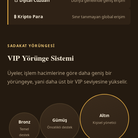
👛 Dijital Cüzdan
Dünya genelinde geniş erişim
₿ Kripto Para
Sınır tanımayan global erişim
SADAKAT YÖRÜNGESI
VIP Yörünge Sistemi
Üyeler, işlem hacimlerine göre daha geniş bir
yörüngeye, yani daha üst bir VIP seviyesine yükselir.
Altın
Gümüş
Bronz
Kişisel yönetici
Öncelikli destek
Temel
destek