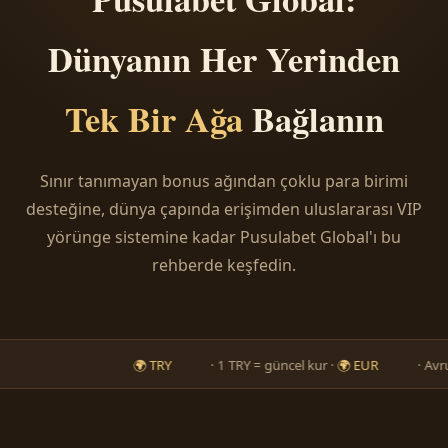
Dünyanın Her Yerinden
Tek Bir Ağa
Bağlanın
Sınır tanımayan bonus ağından çoklu para birimi
desteğine, dünya çapında erişimden uluslararası VIP
yörünge sistemine kadar Pusulabet Global'ı bu
rehberde keşfedin.
🌍 TRY
· 1 TRY = güncel kur ·
🌍 EUR
· Avrupa b