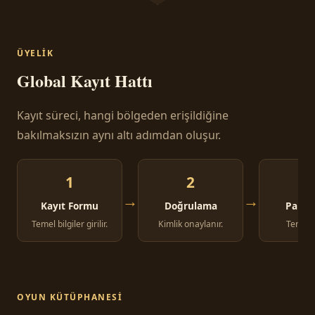
ÜYELIK
Global Kayıt Hattı
Kayıt süreci, hangi bölgeden erişildiğine
bakılmaksızın aynı altı adımdan oluşur.
1
2
→
→
Kayıt Formu
Doğrulama
Para B
Temel bilgiler girilir.
Kimlik onaylanır.
Tercih s
OYUN KÜTÜPHANESI