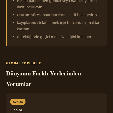
Hesap panelinden günlük veya haftalık yatırım
limiti belirleyin.
Oturum süresi hatırlatıcılarını aktif hale getirin.
Kayıplarınızı telafi etmek için bütçenizi aşmaktan
kaçının.
Gerektiğinde geçici mola özelliğini kullanın.
GLOBAL TOPLULUK
Dünyanın Farklı Yerlerinden
Yorumlar
Avrupa
Lina M.