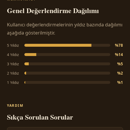
Genel Değerlendirme Dağılımı
Kullanıcı değerlendirmelerinin yıldız bazında dağılımı
aşağıda gösterilmiştir.
5 Yıldız
%78
4 Yıldız
%14
3 Yıldız
%5
2 Yıldız
%2
1 Yıldız
%1
YARDIM
Sıkça Sorulan Sorular