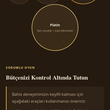
Platin
Tam öncelik + özel etkinlikler
SORUMLU OYUN
Bütçenizi Kontrol Altında Tutun
Bahis deneyiminizin keyifli kalması için
aşağıdaki araçları kullanmanızı öneririz: