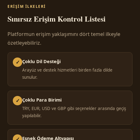
ERIŞIM İLKELERI
Sınırsız Erişim Kontrol Listesi
Platformun erişim yaklaşımını dört temel ilkeyle
özetleyebiliriz.
Çoklu Dil Desteği
✓
Arayüz ve destek hizmetleri birden fazla dilde
sunulur.
Çoklu Para Birimi
✓
TRY, EUR, USD ve GBP gibi seçenekler arasında geçiş
yapılabilir.
Esnek Ödeme Altyapısı
✓