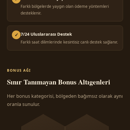
Farklı bölgelerde yaygın olan ödeme yöntemleri
desteklenir.
7/24 Uluslararası Destek
✓
Farklı saat dilimlerinde kesintisiz canlı destek sağlanır.
BONUS AĞI
Sınır Tanımayan Bonus Altıgenleri
Her bonus kategorisi, bölgeden bağımsız olarak aynı
oranla sunulur.