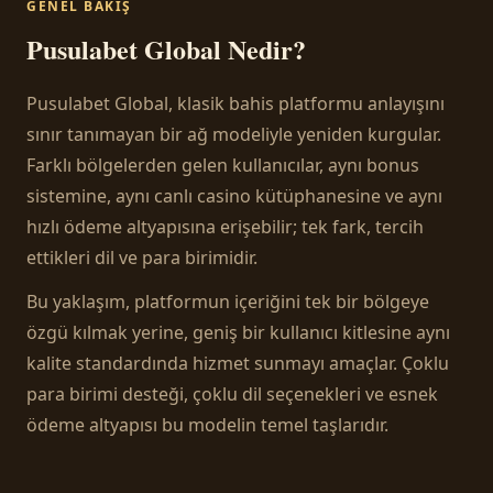
GENEL BAKIŞ
Pusulabet Global Nedir?
Pusulabet Global, klasik bahis platformu anlayışını
sınır tanımayan bir ağ modeliyle yeniden kurgular.
Farklı bölgelerden gelen kullanıcılar, aynı bonus
sistemine, aynı canlı casino kütüphanesine ve aynı
hızlı ödeme altyapısına erişebilir; tek fark, tercih
ettikleri dil ve para birimidir.
Bu yaklaşım, platformun içeriğini tek bir bölgeye
özgü kılmak yerine, geniş bir kullanıcı kitlesine aynı
kalite standardında hizmet sunmayı amaçlar. Çoklu
para birimi desteği, çoklu dil seçenekleri ve esnek
ödeme altyapısı bu modelin temel taşlarıdır.