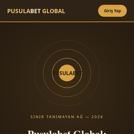
PUSULA
BET
GLOBAL
Giriş Yap
PUSULABET
SINIR TANIMAYAN AĞ — 2026
Pusulabet Global: