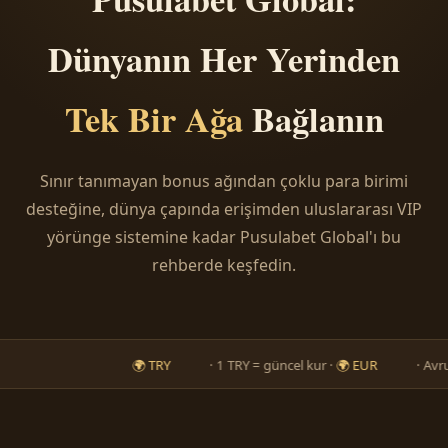
Dünyanın Her Yerinden
Tek Bir Ağa
Bağlanın
Sınır tanımayan bonus ağından çoklu para birimi
desteğine, dünya çapında erişimden uluslararası VIP
yörünge sistemine kadar Pusulabet Global'ı bu
rehberde keşfedin.
🌍 TRY
· 1 TRY = güncel kur ·
🌍 EUR
· Avrupa b