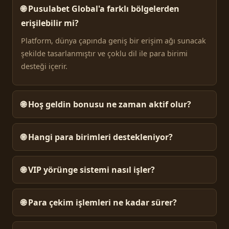
Pusulabet Global'a farklı bölgelerden
erişilebilir mi?
Platform, dünya çapında geniş bir erişim ağı sunacak
şekilde tasarlanmıştır ve çoklu dil ile para birimi
desteği içerir.
Hoş geldin bonusu ne zaman aktif olur?
Hangi para birimleri destekleniyor?
VIP yörünge sistemi nasıl işler?
Para çekim işlemleri ne kadar sürer?