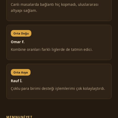
Canlı masalarda bağlantı hiç kopmadı, uluslararası
altyapı sağlam.
Orta Doğu
Omar F.
Kombine oranları farklı liglerde de tatmin edici.
Orta Asya
Rauf İ.
Çoklu para birimi desteği işlemlerimi çok kolaylaştırdı.
MEMNUNIYET