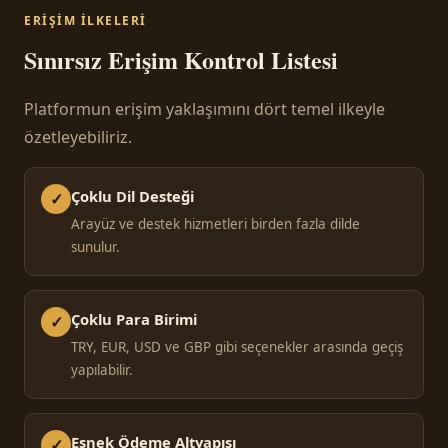
ERIŞIM İLKELERI
Sınırsız Erişim Kontrol Listesi
Platformun erişim yaklaşımını dört temel ilkeyle
özetleyebiliriz.
Çoklu Dil Desteği
✓
Arayüz ve destek hizmetleri birden fazla dilde
sunulur.
Çoklu Para Birimi
✓
TRY, EUR, USD ve GBP gibi seçenekler arasında geçiş
yapılabilir.
Esnek Ödeme Altyapısı
✓