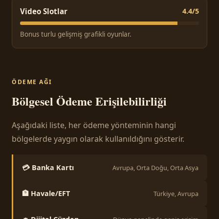
Video Slotlar
4.4/5
Bonus turlu gelişmiş grafikli oyunlar.
ÖDEME AĞI
Bölgesel Ödeme Erişilebilirliği
Aşağıdaki liste, her ödeme yönteminin hangi
bölgelerde yaygın olarak kullanıldığını gösterir.
💳 Banka Kartı
Avrupa, Orta Doğu, Orta Asya
🏦 Havale/EFT
Türkiye, Avrupa