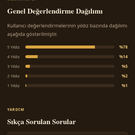
Genel Değerlendirme Dağılımı
Kullanıcı değerlendirmelerinin yıldız bazında dağılımı
aşağıda gösterilmiştir.
5 Yıldız
%78
4 Yıldız
%14
3 Yıldız
%5
2 Yıldız
%2
1 Yıldız
%1
YARDIM
Sıkça Sorulan Sorular