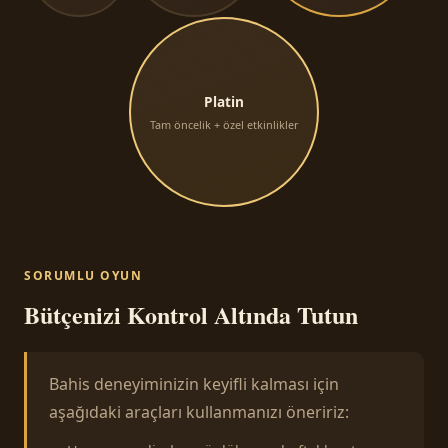
Platin
Tam öncelik + özel etkinlikler
SORUMLU OYUN
Bütçenizi Kontrol Altında Tutun
Bahis deneyiminizin keyifli kalması için
aşağıdaki araçları kullanmanızı öneririz: