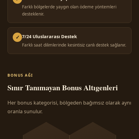
Farklı bölgelerde yaygın olan ödeme yöntemleri
desteklenir.
7/24 Uluslararası Destek
✓
Farklı saat dilimlerinde kesintisiz canlı destek sağlanır.
BONUS AĞI
Sınır Tanımayan Bonus Altıgenleri
Her bonus kategorisi, bölgeden bağımsız olarak aynı
oranla sunulur.