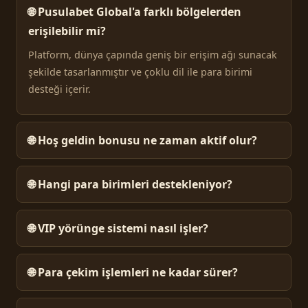
Pusulabet Global'a farklı bölgelerden
erişilebilir mi?
Platform, dünya çapında geniş bir erişim ağı sunacak
şekilde tasarlanmıştır ve çoklu dil ile para birimi
desteği içerir.
Hoş geldin bonusu ne zaman aktif olur?
Hangi para birimleri destekleniyor?
VIP yörünge sistemi nasıl işler?
Para çekim işlemleri ne kadar sürer?