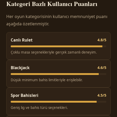
Kategori Bazlı Kullanıcı Puanları
Her oyun kategorisinin kullanıcı memnuniyet puanı
aşağıda özetlenmiştir.
Canlı Rulet
4.8/5
Çoklu masa seçenekleriyle gerçek zamanlı deneyim.
Blackjack
4.6/5
Düşük minimum bahis limitleriyle erişilebilir.
Spor Bahisleri
4.5/5
Geniş lig ve bahis türü seçenekleri.