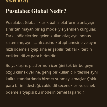
GENEL BAKIŞ
Pusulabet Global Nedir?
Pusulabet Global, klasik bahis platformu anlayışını
sınır tanımayan bir ağ modeliyle yeniden kurgular.
Farklı bölgelerden gelen kullanıcılar, aynı bonus
sistemine, aynı canlı casino kütüphanesine ve aynı
hızlı ödeme altyapısına erişebilir; tek fark, tercih
ettikleri dil ve para birimidir.
Bu yaklaşım, platformun içeriğini tek bir bölgeye
özgü kılmak yerine, geniş bir kullanıcı kitlesine aynı
kalite standardında hizmet sunmayı amaçlar. Çoklu
para birimi desteği, çoklu dil seçenekleri ve esnek
ödeme altyapısı bu modelin temel taşlarıdır.