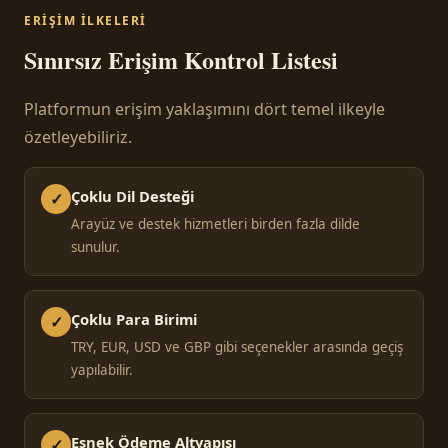
ERIŞIM İLKELERI
Sınırsız Erişim Kontrol Listesi
Platformun erişim yaklaşımını dört temel ilkeyle
özetleyebiliriz.
Çoklu Dil Desteği
✓
Arayüz ve destek hizmetleri birden fazla dilde
sunulur.
Çoklu Para Birimi
✓
TRY, EUR, USD ve GBP gibi seçenekler arasında geçiş
yapılabilir.
Esnek Ödeme Altyapısı
✓