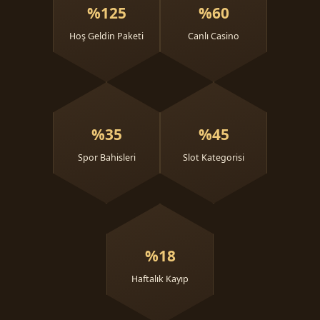
%125
%60
Hoş Geldin Paketi
Canlı Casino
%35
%45
Spor Bahisleri
Slot Kategorisi
%18
Haftalık Kayıp