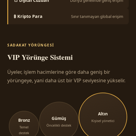
👛 Dijital Cüzdan
Dünya genelinde geniş erişim
₿ Kripto Para
Sınır tanımayan global erişim
SADAKAT YÖRÜNGESI
VIP Yörünge Sistemi
Üyeler, işlem hacimlerine göre daha geniş bir
yörüngeye, yani daha üst bir VIP seviyesine yükselir.
Altın
Gümüş
Bronz
Kişisel yönetici
Öncelikli destek
Temel
destek