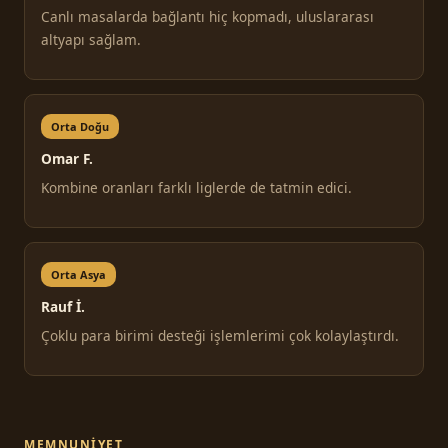
Canlı masalarda bağlantı hiç kopmadı, uluslararası
altyapı sağlam.
Orta Doğu
Omar F.
Kombine oranları farklı liglerde de tatmin edici.
Orta Asya
Rauf İ.
Çoklu para birimi desteği işlemlerimi çok kolaylaştırdı.
MEMNUNIYET