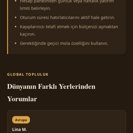
Hesap panelinden günlük veya haftalık yatırım
limiti belirleyin.
Oturum süresi hatırlatıcılarını aktif hale getirin.
Kayıplarınızı telafi etmek için bütçenizi aşmaktan
kaçının.
Gerektiğinde geçici mola özelliğini kullanın.
GLOBAL TOPLULUK
Dünyanın Farklı Yerlerinden
Yorumlar
Avrupa
Lina M.