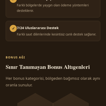
Farklı bölgelerde yaygın olan ödeme yöntemleri
desteklenir.
7/24 Uluslararası Destek
✓
Farklı saat dilimlerinde kesintisiz canlı destek sağlanır.
BONUS AĞI
Sınır Tanımayan Bonus Altıgenleri
Her bonus kategorisi, bölgeden bağımsız olarak aynı
oranla sunulur.