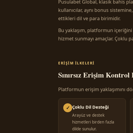
Pusulabet Global, klasik bahis pl
kullanıcılar, aynı bonus sistemine,
ettikleri dil ve para birimidir.
Bu yaklaşım, platformun içeriğini 
hizmet sunmayı amaçlar. Çoklu par
ERIŞIM İLKELERI
Sınırsız Erişim Kontrol 
Platformun erişim yaklaşımını dört
Çoklu Dil Desteği
✓
Arayüz ve destek
hizmetleri birden fazla
dilde sunulur.