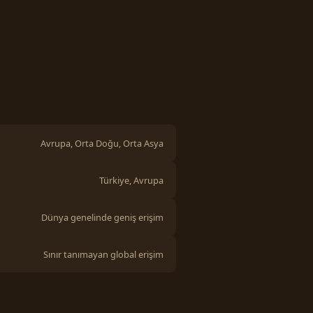
Avrupa, Orta Doğu, Orta Asya
Türkiye, Avrupa
Dünya genelinde geniş erişim
Sınır tanımayan global erişim