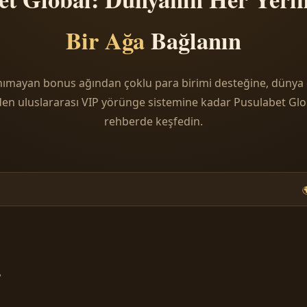
Bir Ağa
Bağlanın
anımayan bonus ağından çoklu para birimi desteğine, dünya
den uluslararası VIP yörünge sistemine kadar Pusulabet Glob
rehberde keşfedin.
🌍 TRY
· 1 
?