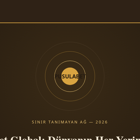
PUSULABET
SINIR TANIMAYAN AĞ — 2026
et Global: Dünyanın Her Yer