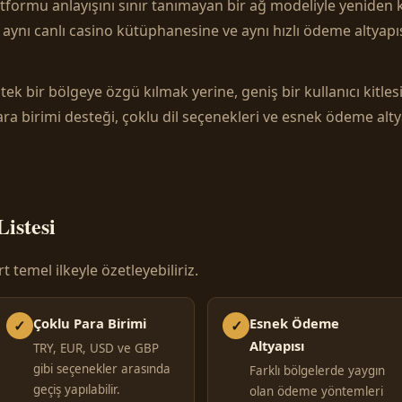
atformu anlayışını sınır tanımayan bir ağ modeliyle yeniden 
 aynı canlı casino kütüphanesine ve aynı hızlı ödeme altyapısı
tek bir bölgeye özgü kılmak yerine, geniş bir kullanıcı kitle
a birimi desteği, çoklu dil seçenekleri ve esnek ödeme altya
Listesi
 temel ilkeyle özetleyebiliriz.
Çoklu Para Birimi
Esnek Ödeme
✓
✓
Altyapısı
TRY, EUR, USD ve GBP
gibi seçenekler arasında
Farklı bölgelerde yaygın
geçiş yapılabilir.
olan ödeme yöntemleri