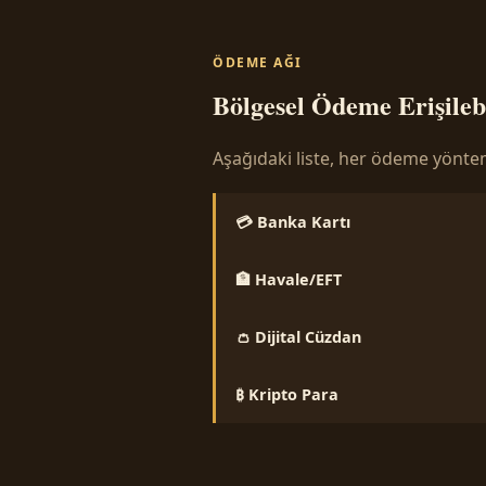
ÖDEME AĞI
Bölgesel Ödeme Erişilebi
Aşağıdaki liste, her ödeme yöntem
💳 Banka Kartı
🏦 Havale/EFT
👛 Dijital Cüzdan
₿ Kripto Para