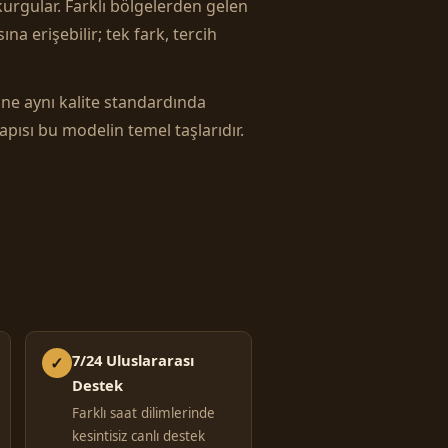
kurgular. Farklı bölgelerden gelen
na erişebilir; tek fark, tercih
sine aynı kalite standardında
pısı bu modelin temel taşlarıdır.
7/24 Uluslararası
✓
Destek
Farklı saat dilimlerinde
kesintisiz canlı destek