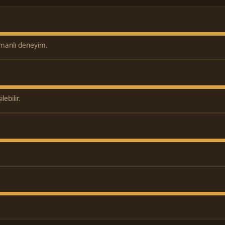
amanlı deneyim.
ebilir.