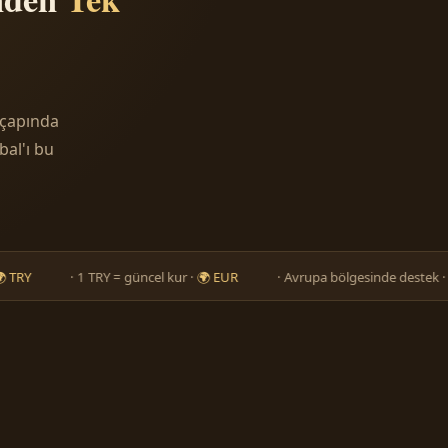
 çapında
al'ı bu
TRY = güncel kur ·
🌍 EUR
· Avrupa bölgesinde destek ·
🌍 USD
· 