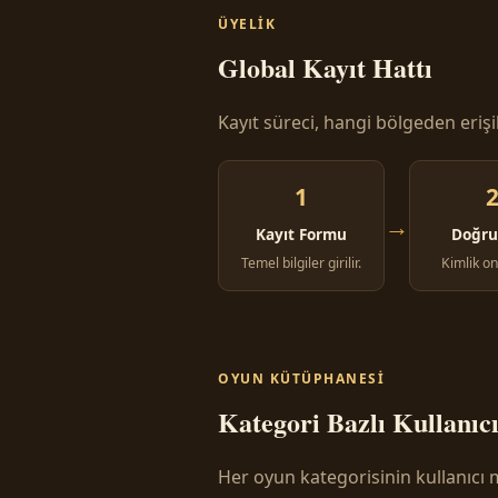
ÜYELIK
Global Kayıt Hattı
Kayıt süreci, hangi bölgeden erişi
1
→
Kayıt Formu
Doğru
Temel bilgiler girilir.
Kimlik on
OYUN KÜTÜPHANESI
Kategori Bazlı Kullanıc
Her oyun kategorisinin kullanıcı