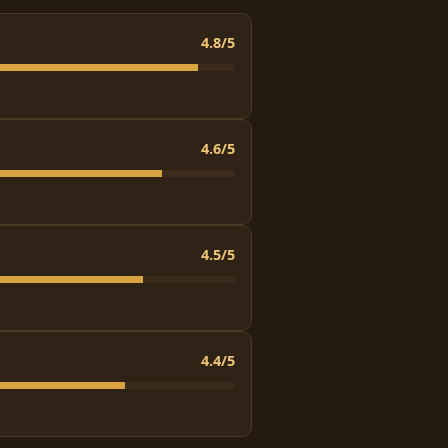
4.8/5
4.6/5
4.5/5
4.4/5