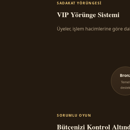
SADAKAT YÖRÜNGESI
VIP Yörünge Sistemi
Üyeler, işlem hacimlerine göre dah
Bron
Temel
deste
SORUMLU OYUN
Bütçenizi Kontrol Altın