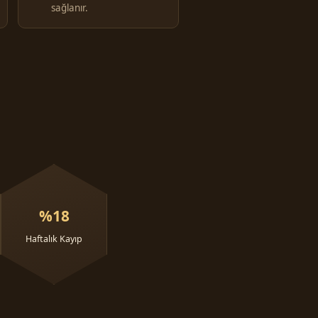
sağlanır.
%18
Haftalık Kayıp