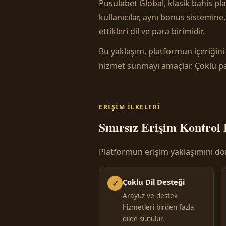
Pusulabet Global, klasik bahis pl
kullanıcılar, aynı bonus sistemine,
ettikleri dil ve para birimidir.
Bu yaklaşım, platformun içeriğini 
hizmet sunmayı amaçlar. Çoklu par
ERIŞIM İLKELERI
Sınırsız Erişim Kontrol 
Platformun erişim yaklaşımını dört
Çoklu Dil Desteği
✓
Arayüz ve destek
hizmetleri birden fazla
dilde sunulur.