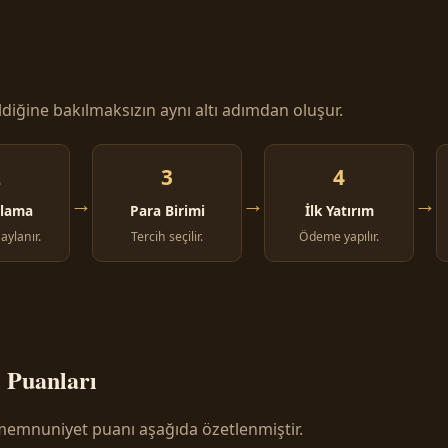
ldiğine bakılmaksızın aynı altı adımdan oluşur.
2
3
4
→
→
→
lama
Para Birimi
İlk Yatırım
aylanır.
Tercih seçilir.
Ödeme yapılır.
ı Puanları
 memnuniyet puanı aşağıda özetlenmiştir.