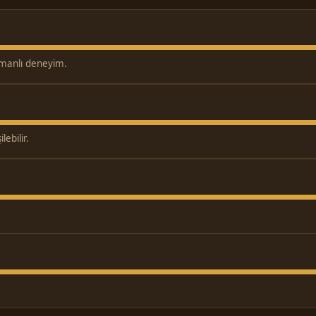
amanlı deneyim.
ebilir.