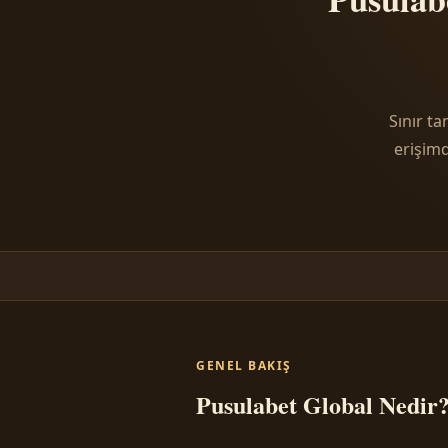
Sınır t
erişim
GENEL BAKIŞ
Pusulabet Global Nedir