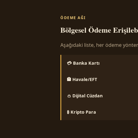
ÖDEME AĞI
Bölgesel Ödeme Erişilebi
Aşağıdaki liste, her ödeme yöntem
💳 Banka Kartı
🏦 Havale/EFT
👛 Dijital Cüzdan
₿ Kripto Para