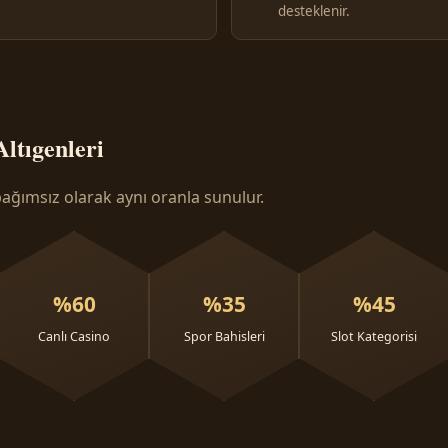
desteklenir.
ltıgenleri
ağımsız olarak aynı oranla sunulur.
%60
%35
%45
Canlı Casino
Spor Bahisleri
Slot Kategorisi