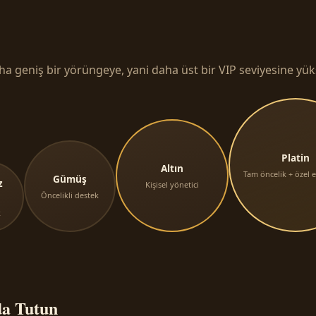
a geniş bir yörüngeye, yani daha üst bir VIP seviyesine yüks
Platin
Altın
Tam öncelik + özel e
Gümüş
z
Kişisel yönetici
Öncelikli destek
k
da Tutun