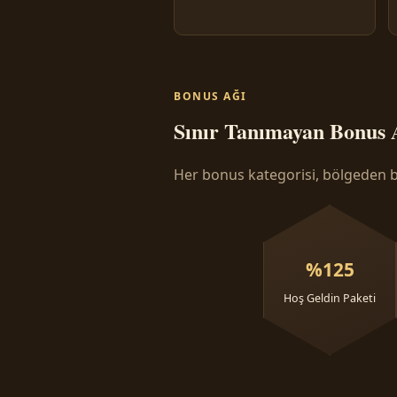
BONUS AĞI
Sınır Tanımayan Bonus A
Her bonus kategorisi, bölgeden b
%125
Hoş Geldin Paketi