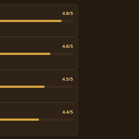
4.8/5
4.6/5
4.5/5
4.4/5