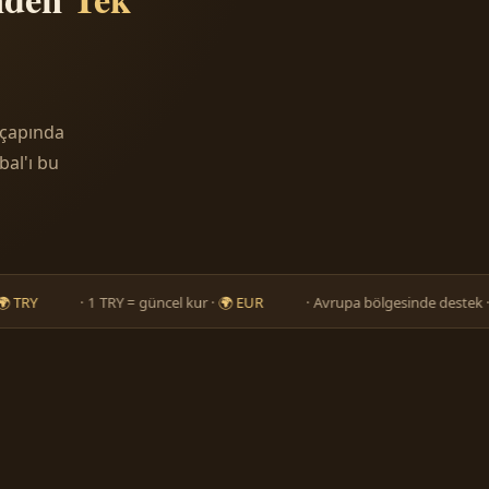
 çapında
al'ı bu
TRY = güncel kur ·
🌍 EUR
· Avrupa bölgesinde destek ·
🌍 USD
·