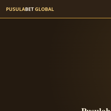
PUSULA
BET
GLOBAL
Pusulab