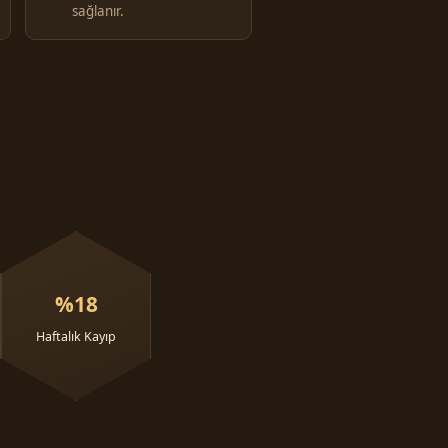
sağlanır.
%18
Haftalık Kayıp