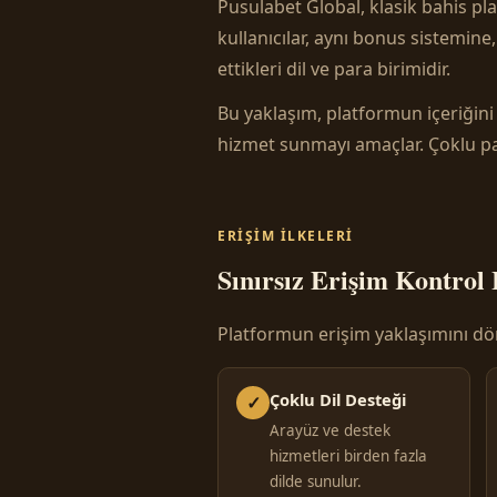
Pusulabet Global, klasik bahis pl
kullanıcılar, aynı bonus sistemine,
ettikleri dil ve para birimidir.
Bu yaklaşım, platformun içeriğini 
hizmet sunmayı amaçlar. Çoklu par
ERIŞIM İLKELERI
Sınırsız Erişim Kontrol 
Platformun erişim yaklaşımını dört
Çoklu Dil Desteği
✓
Arayüz ve destek
hizmetleri birden fazla
dilde sunulur.