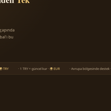
 çapında
al'ı bu
· 1 TRY = güncel kur ·
🌍 EUR
· Avrupa bölgesinde destek ·
🌍 USD