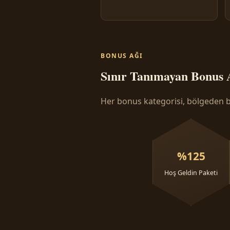
BONUS AĞI
Sınır Tanımayan Bonus A
Her bonus kategorisi, bölgeden b
%125
Hoş Geldin Paketi