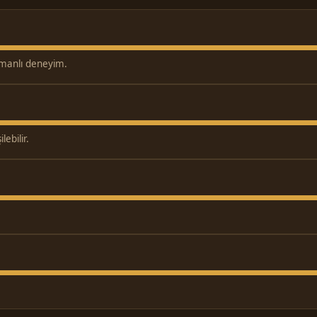
amanlı deneyim.
ebilir.