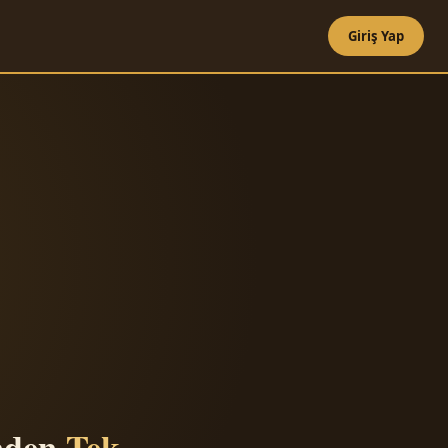
Giriş Yap
inden
Tek