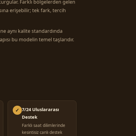
kurgular. Farklı bölgelerden gelen
na erişebilir; tek fark, tercih
sine aynı kalite standardında
pısı bu modelin temel taşlarıdır.
7/24 Uluslararası
✓
Destek
Farklı saat dilimlerinde
kesintisiz canlı destek