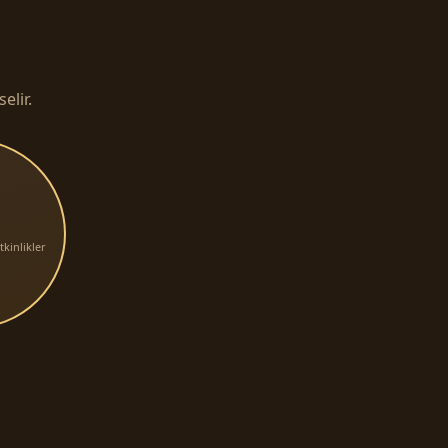
elir.
tkinlikler