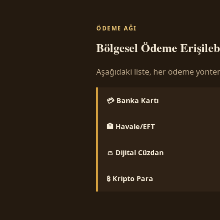
ÖDEME AĞI
Bölgesel Ödeme Erişilebi
Aşağıdaki liste, her ödeme yöntem
💳 Banka Kartı
🏦 Havale/EFT
👛 Dijital Cüzdan
₿ Kripto Para