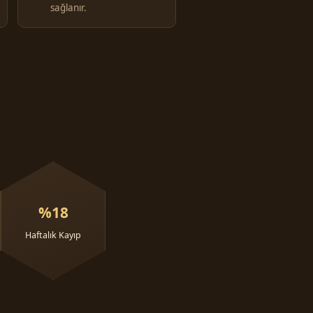
sağlanır.
%18
Haftalık Kayıp