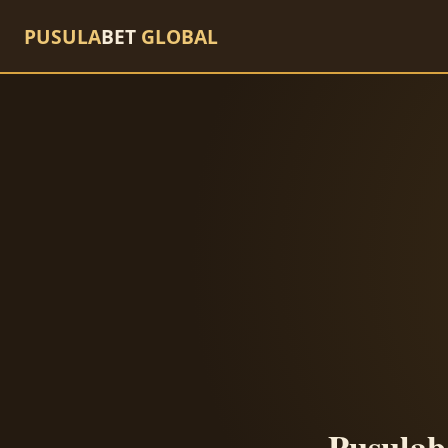
PUSULA
BET
GLOBAL
Pusulab