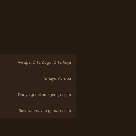
Avrupa, Orta Doğu, Orta Asya
Türkiye, Avrupa
Dünya genelinde geniş erişim
Sınır tanımayan global erişim