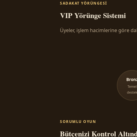
SADAKAT YÖRÜNGESI
VIP Yörünge Sistemi
Üyeler, işlem hacimlerine göre dah
Bron
Temel
deste
SORUMLU OYUN
Bütçenizi Kontrol Altın