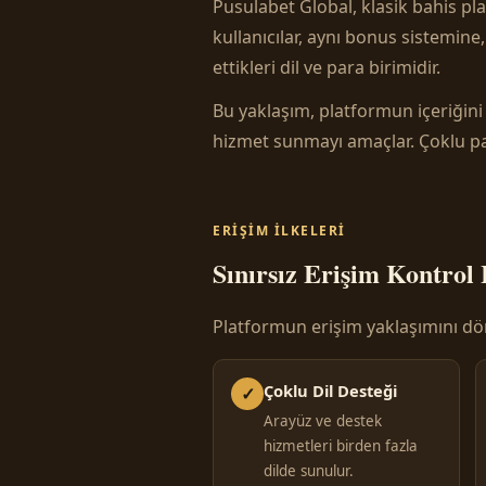
Pusulabet Global, klasik bahis pl
kullanıcılar, aynı bonus sistemine,
ettikleri dil ve para birimidir.
Bu yaklaşım, platformun içeriğini 
hizmet sunmayı amaçlar. Çoklu par
ERIŞIM İLKELERI
Sınırsız Erişim Kontrol 
Platformun erişim yaklaşımını dört
Çoklu Dil Desteği
✓
Arayüz ve destek
hizmetleri birden fazla
dilde sunulur.