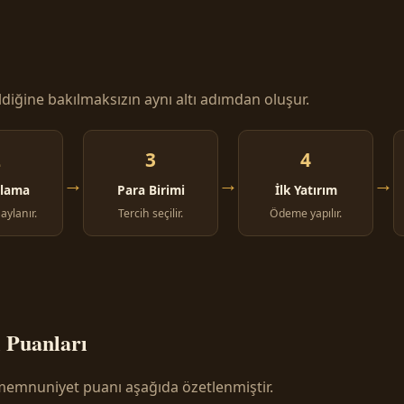
ldiğine bakılmaksızın aynı altı adımdan oluşur.
2
3
4
→
→
→
lama
Para Birimi
İlk Yatırım
aylanır.
Tercih seçilir.
Ödeme yapılır.
ı Puanları
 memnuniyet puanı aşağıda özetlenmiştir.