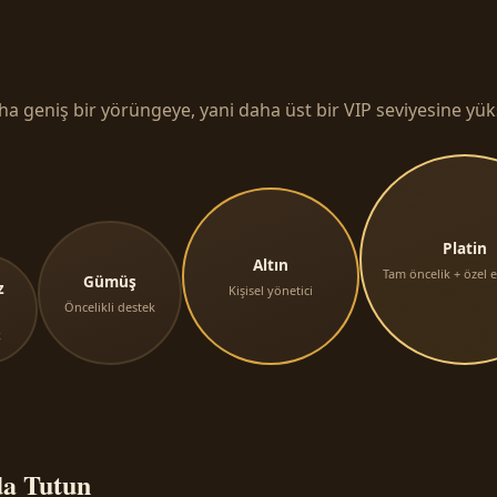
a geniş bir yörüngeye, yani daha üst bir VIP seviyesine yüks
Platin
Altın
Tam öncelik + özel e
Gümüş
z
Kişisel yönetici
Öncelikli destek
k
da Tutun