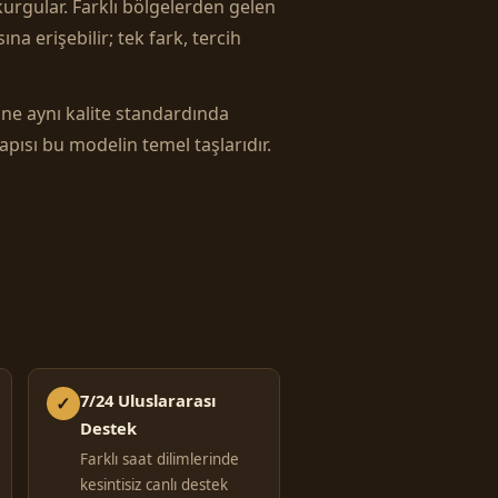
kurgular. Farklı bölgelerden gelen
na erişebilir; tek fark, tercih
sine aynı kalite standardında
pısı bu modelin temel taşlarıdır.
7/24 Uluslararası
✓
Destek
Farklı saat dilimlerinde
kesintisiz canlı destek