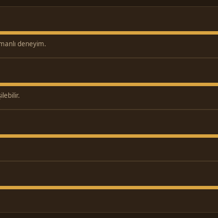
amanlı deneyim.
ebilir.