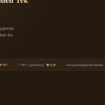
 çapında
al'ı bu
TRY = güncel kur ·
🌍 EUR
· Avrupa bölgesinde destek ·
🌍 USD
· 