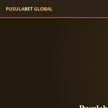
PUSULA
BET
GLOBAL
Pusulab