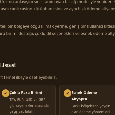
atformu anlayışını sınır tanımayan bir ağ modeliyle yeniden 
 aynı canlı casino kütüphanesine ve aynı hızlı ödeme altyapısı
tek bir bölgeye özgü kılmak yerine, geniş bir kullanıcı kitle
a birimi desteği, çoklu dil seçenekleri ve esnek ödeme altya
Listesi
 temel ilkeyle özetleyebiliriz.
Çoklu Para Birimi
Esnek Ödeme
✓
✓
Altyapısı
TRY, EUR, USD ve GBP
gibi seçenekler arasında
Farklı bölgelerde yaygın
geçiş yapılabilir.
olan ödeme yöntemleri