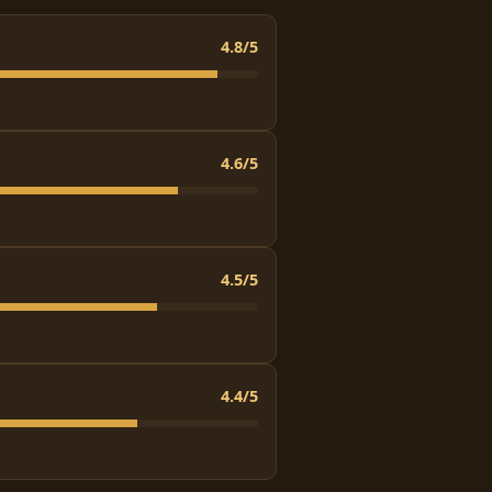
4.8/5
4.6/5
4.5/5
4.4/5