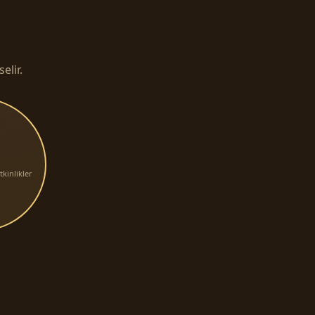
elir.
tkinlikler