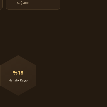
sağlanır.
%18
Haftalık Kayıp