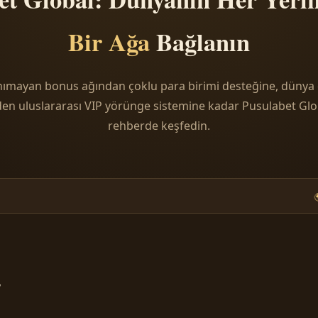
Bir Ağa
Bağlanın
anımayan bonus ağından çoklu para birimi desteğine, dünya
den uluslararası VIP yörünge sistemine kadar Pusulabet Glob
rehberde keşfedin.
🌍 TRY
· 1 
?