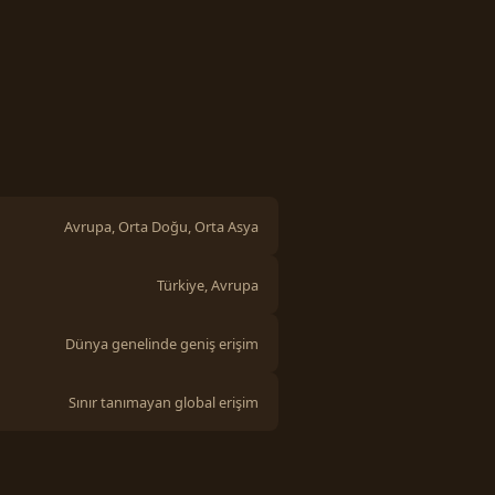
Avrupa, Orta Doğu, Orta Asya
Türkiye, Avrupa
Dünya genelinde geniş erişim
Sınır tanımayan global erişim