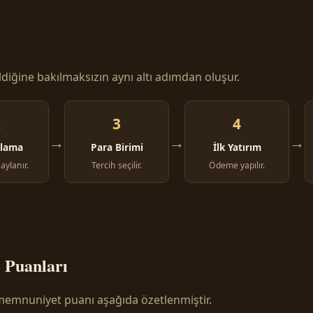
ldiğine bakılmaksızın aynı altı adımdan oluşur.
2
3
4
→
→
→
lama
Para Birimi
İlk Yatırım
aylanır.
Tercih seçilir.
Ödeme yapılır.
ı Puanları
 memnuniyet puanı aşağıda özetlenmiştir.