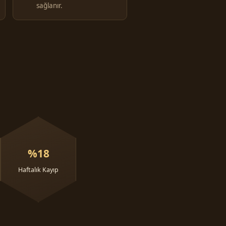
sağlanır.
%18
Haftalık Kayıp