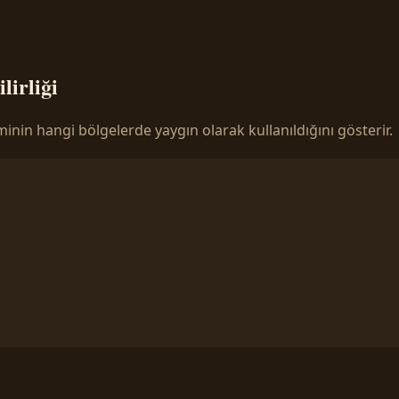
lirliği
inin hangi bölgelerde yaygın olarak kullanıldığını gösterir.