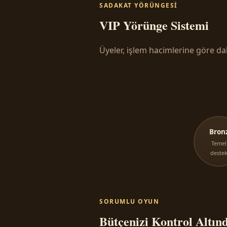
SADAKAT YÖRÜNGESI
VIP Yörünge Sistemi
Üyeler, işlem hacimlerine göre dah
Bron
Temel
deste
SORUMLU OYUN
Bütçenizi Kontrol Altın