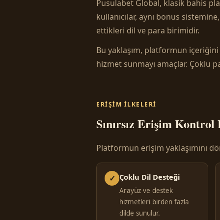
Pusulabet Global, klasik bahis pl
kullanıcılar, aynı bonus sistemine,
ettikleri dil ve para birimidir.
Bu yaklaşım, platformun içeriğini 
hizmet sunmayı amaçlar. Çoklu par
ERIŞIM İLKELERI
Sınırsız Erişim Kontrol 
Platformun erişim yaklaşımını dört
Çoklu Dil Desteği
✓
Arayüz ve destek
hizmetleri birden fazla
dilde sunulur.