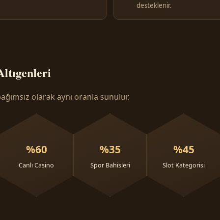
desteklenir.
ltıgenleri
ağımsız olarak aynı oranla sunulur.
%60
%35
%45
Canlı Casino
Spor Bahisleri
Slot Kategorisi