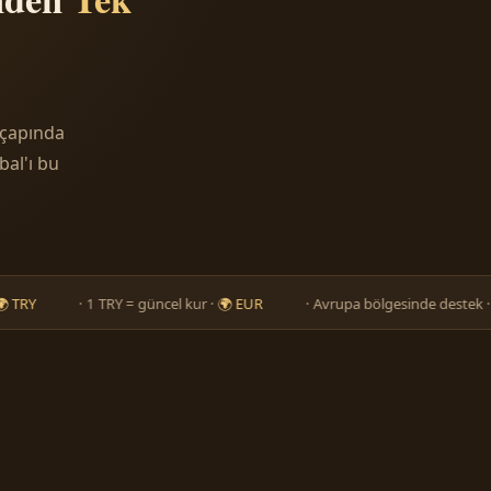
 çapında
al'ı bu
TRY = güncel kur ·
🌍 EUR
· Avrupa bölgesinde destek ·
🌍 USD
·