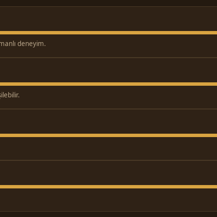
amanlı deneyim.
ebilir.