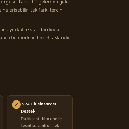
kurgular. Farklı bölgelerden gelen
na erişebilir; tek fark, tercih
sine aynı kalite standardında
pısı bu modelin temel taşlarıdır.
7/24 Uluslararası
✓
Destek
Farklı saat dilimlerinde
kesintisiz canlı destek