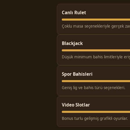
Canlı Rulet
Çoklu masa seçenekleriyle gerçek z
Blackjack
Düşük minimum bahis limitleriyle erişil
Spor Bahisleri
Geniş lig ve bahis türü seçenekleri.
Video Slotlar
Bonus turlu gelişmiş grafikli oyunlar.