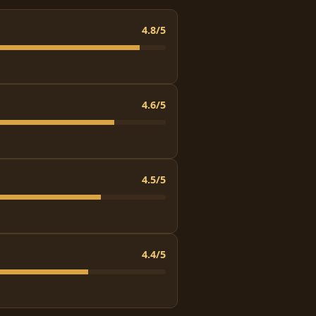
4.8/5
4.6/5
4.5/5
4.4/5