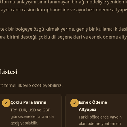
atformu anlayışını sınır tanımayan bir ağ modeliyle yeniden 
 aynı canlı casino kütüphanesine ve aynı hızlı ödeme altyapısı
tek bir bölgeye özgü kılmak yerine, geniş bir kullanıcı kitle
a birimi desteği, çoklu dil seçenekleri ve esnek ödeme altya
Listesi
 temel ilkeyle özetleyebiliriz.
Çoklu Para Birimi
Esnek Ödeme
✓
✓
Altyapısı
TRY, EUR, USD ve GBP
gibi seçenekler arasında
Farklı bölgelerde yaygın
geçiş yapılabilir.
olan ödeme yöntemleri