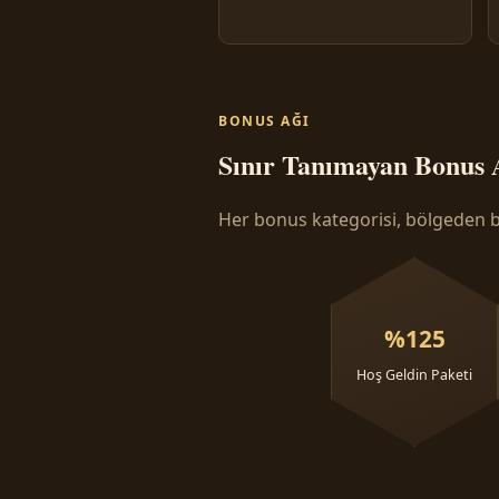
BONUS AĞI
Sınır Tanımayan Bonus A
Her bonus kategorisi, bölgeden b
%125
Hoş Geldin Paketi