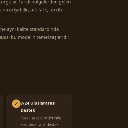
kurgular. Farklı bölgelerden gelen
na erişebilir; tek fark, tercih
sine aynı kalite standardında
pısı bu modelin temel taşlarıdır.
7/24 Uluslararası
✓
Destek
Farklı saat dilimlerinde
kesintisiz canlı destek