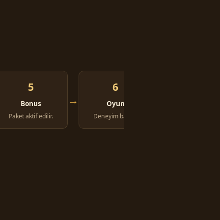
5
6
→
Bonus
Oyun
Paket aktif edilir.
Deneyim başlar.