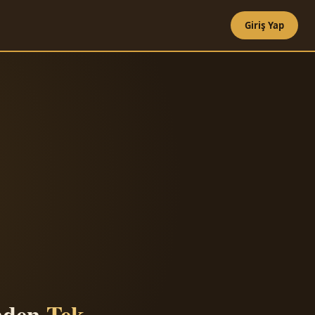
Giriş Yap
inden
Tek