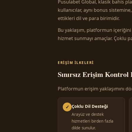
Pusulabet Global, klasik bahis pl
kullanıcılar, aynı bonus sistemine,
ettikleri dil ve para birimidir.
Bu yaklaşım, platformun içeriğini 
hizmet sunmayı amaçlar. Çoklu par
ERIŞIM İLKELERI
Sınırsız Erişim Kontrol 
Platformun erişim yaklaşımını dört
Çoklu Dil Desteği
✓
Arayüz ve destek
hizmetleri birden fazla
dilde sunulur.