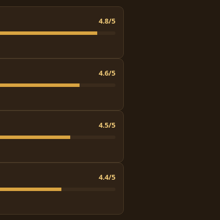
4.8/5
4.6/5
4.5/5
4.4/5