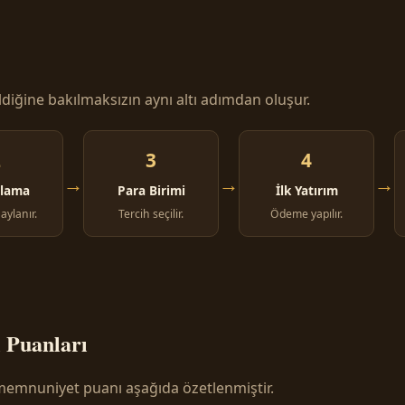
ldiğine bakılmaksızın aynı altı adımdan oluşur.
2
3
4
→
→
→
lama
Para Birimi
İlk Yatırım
aylanır.
Tercih seçilir.
Ödeme yapılır.
ı Puanları
 memnuniyet puanı aşağıda özetlenmiştir.