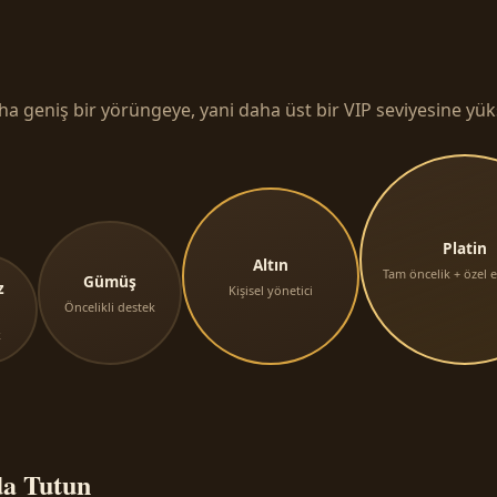
a geniş bir yörüngeye, yani daha üst bir VIP seviyesine yüks
Platin
Altın
Tam öncelik + özel e
Gümüş
z
Kişisel yönetici
Öncelikli destek
k
da Tutun