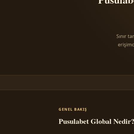
Sınır t
erişim
GENEL BAKIŞ
Pusulabet Global Nedir