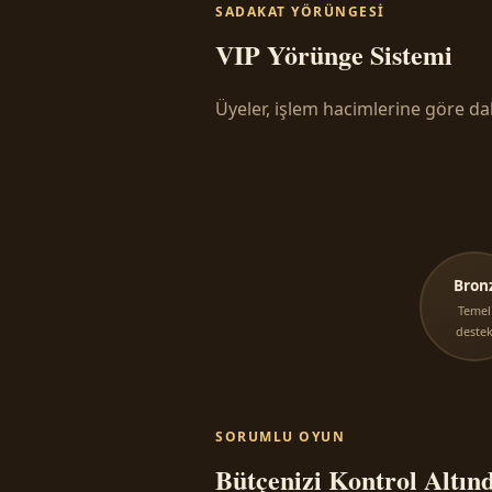
SADAKAT YÖRÜNGESI
VIP Yörünge Sistemi
Üyeler, işlem hacimlerine göre dah
Bron
Temel
deste
SORUMLU OYUN
Bütçenizi Kontrol Altın