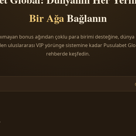
Bir Ağa
Bağlanın
anımayan bonus ağından çoklu para birimi desteğine, dünya
den uluslararası VIP yörünge sistemine kadar Pusulabet Glob
rehberde keşfedin.
🌍 TRY
· 1 
?