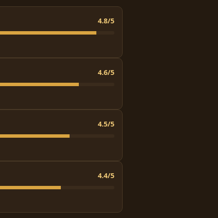
4.8/5
4.6/5
4.5/5
4.4/5