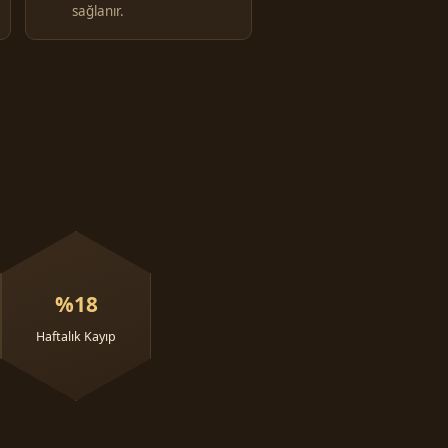
sağlanır.
%18
Haftalık Kayıp