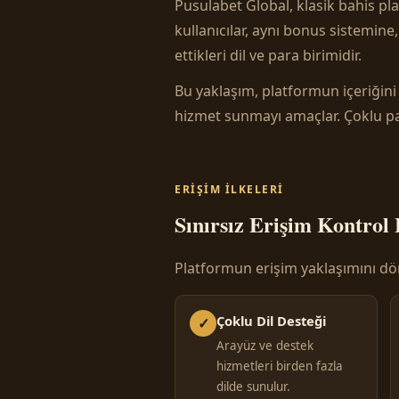
Pusulabet Global, klasik bahis pl
kullanıcılar, aynı bonus sistemine,
ettikleri dil ve para birimidir.
Bu yaklaşım, platformun içeriğini 
hizmet sunmayı amaçlar. Çoklu par
ERIŞIM İLKELERI
Sınırsız Erişim Kontrol 
Platformun erişim yaklaşımını dört
Çoklu Dil Desteği
✓
Arayüz ve destek
hizmetleri birden fazla
dilde sunulur.