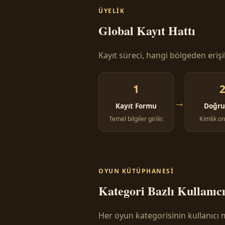
ÜYELIK
Global Kayıt Hattı
Kayıt süreci, hangi bölgeden erişi
1
→
Kayıt Formu
Doğru
Temel bilgiler girilir.
Kimlik on
OYUN KÜTÜPHANESI
Kategori Bazlı Kullanıc
Her oyun kategorisinin kullanıcı