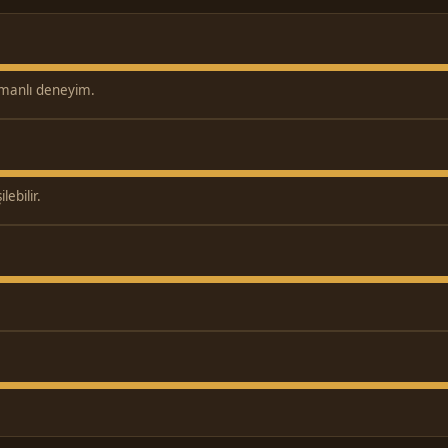
amanlı deneyim.
ebilir.