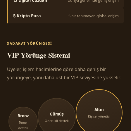
👛 Dijital Cüzdan
Dünya genelinde geniş erişim
₿ Kripto Para
Sınır tanımayan global erişim
SADAKAT YÖRÜNGESI
VIP Yörünge Sistemi
Üyeler, işlem hacimlerine göre daha geniş bir
yörüngeye, yani daha üst bir VIP seviyesine yükselir.
Altın
Gümüş
Bronz
Kişisel yönetici
Öncelikli destek
Temel
destek