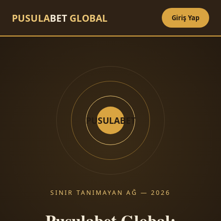
PUSULA
BET
GLOBAL
Giriş Yap
PUSULABET
SINIR TANIMAYAN AĞ — 2026
Pusulabet Global: