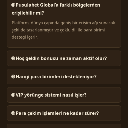
Pusulabet Global'a farklı bölgelerden
erişilebilir mi?
Platform, dünya çapında geniş bir erişim ağı sunacak
şekilde tasarlanmıştır ve çoklu dil ile para birimi
desteği içerir.
Hoş geldin bonusu ne zaman aktif olur?
Hangi para birimleri destekleniyor?
VIP yörünge sistemi nasıl işler?
Para çekim işlemleri ne kadar sürer?