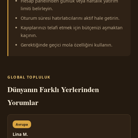
Hesap panelinden günlük veya haftalık yatırım
limiti belirleyin.
Oturum süresi hatırlatıcılarını aktif hale getirin.
Kayıplarınızı telafi etmek için bütçenizi aşmaktan
kaçının.
Gerektiğinde geçici mola özelliğini kullanın.
GLOBAL TOPLULUK
Dünyanın Farklı Yerlerinden
Yorumlar
Avrupa
Lina M.