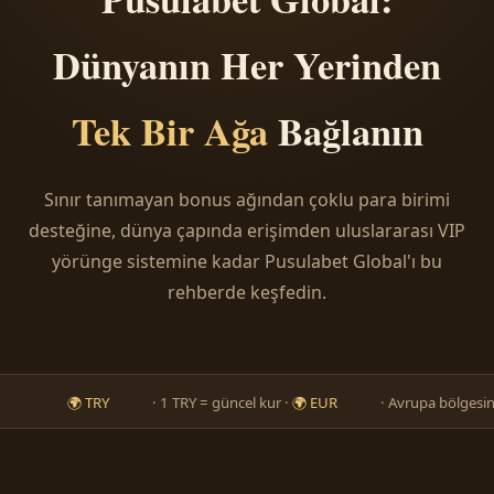
Dünyanın Her Yerinden
Tek Bir Ağa
Bağlanın
Sınır tanımayan bonus ağından çoklu para birimi
desteğine, dünya çapında erişimden uluslararası VIP
yörünge sistemine kadar Pusulabet Global'ı bu
rehberde keşfedin.
🌍 TRY
· 1 TRY = güncel kur ·
🌍 EUR
· Avrupa bölgesinde de