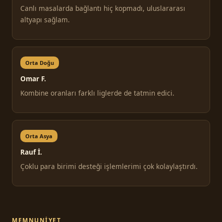
Canlı masalarda bağlantı hiç kopmadı, uluslararası
altyapı sağlam.
Orta Doğu
Omar F.
Kombine oranları farklı liglerde de tatmin edici.
Orta Asya
Rauf İ.
Çoklu para birimi desteği işlemlerimi çok kolaylaştırdı.
MEMNUNIYET