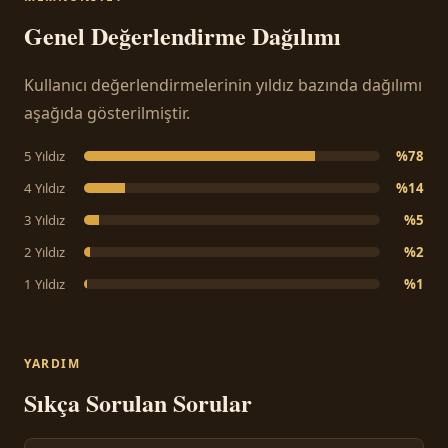
Genel Değerlendirme Dağılımı
Kullanıcı değerlendirmelerinin yıldız bazında dağılımı
aşağıda gösterilmiştir.
5 Yıldız
%78
4 Yıldız
%14
3 Yıldız
%5
2 Yıldız
%2
1 Yıldız
%1
YARDIM
Sıkça Sorulan Sorular