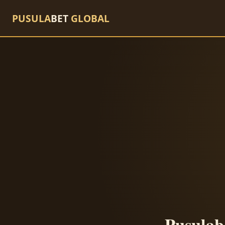
PUSULA
BET
GLOBAL
Pusulab