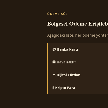
ÖDEME AĞI
Bölgesel Ödeme Erişilebi
Aşağıdaki liste, her ödeme yöntem
💳 Banka Kartı
🏦 Havale/EFT
👛 Dijital Cüzdan
₿ Kripto Para