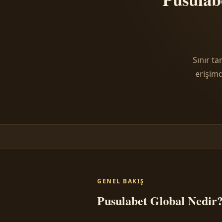
Sınır t
erişim
GENEL BAKIŞ
Pusulabet Global Nedir