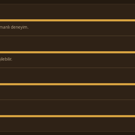
amanlı deneyim.
ebilir.