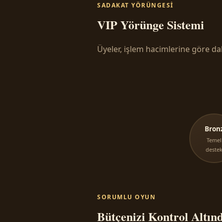
SADAKAT YÖRÜNGESI
VIP Yörünge Sistemi
Üyeler, işlem hacimlerine göre dah
Bron
Temel
deste
SORUMLU OYUN
Bütçenizi Kontrol Altın