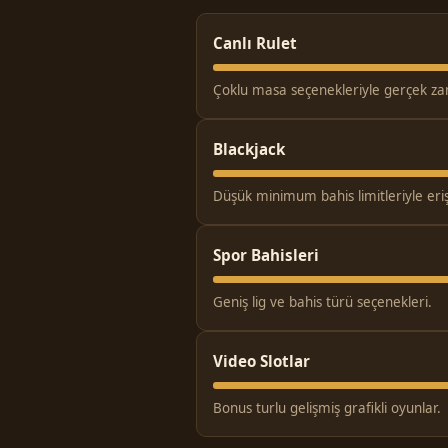
Canlı Rulet
Çoklu masa seçenekleriyle gerçek z
Blackjack
Düşük minimum bahis limitleriyle erişil
Spor Bahisleri
Geniş lig ve bahis türü seçenekleri.
Video Slotlar
Bonus turlu gelişmiş grafikli oyunlar.