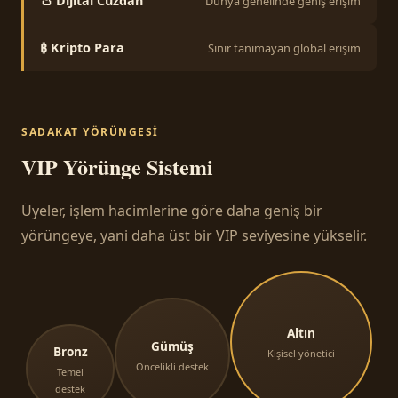
👛 Dijital Cüzdan
Dünya genelinde geniş erişim
₿ Kripto Para
Sınır tanımayan global erişim
SADAKAT YÖRÜNGESI
VIP Yörünge Sistemi
Üyeler, işlem hacimlerine göre daha geniş bir
yörüngeye, yani daha üst bir VIP seviyesine yükselir.
Altın
Gümüş
Bronz
Kişisel yönetici
Öncelikli destek
Temel
destek