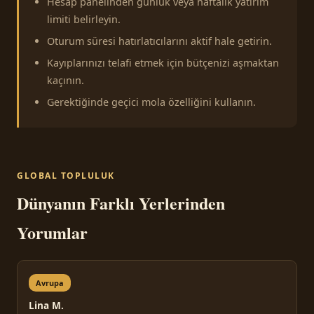
Hesap panelinden günlük veya haftalık yatırım
limiti belirleyin.
Oturum süresi hatırlatıcılarını aktif hale getirin.
Kayıplarınızı telafi etmek için bütçenizi aşmaktan
kaçının.
Gerektiğinde geçici mola özelliğini kullanın.
GLOBAL TOPLULUK
Dünyanın Farklı Yerlerinden
Yorumlar
Avrupa
Lina M.