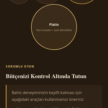
Platin
Tam öncelik + özel etkinlikler
SORUMLU OYUN
Bütçenizi Kontrol Altında Tutun
Bahis deneyiminizin keyifli kalması için
aşağıdaki araçları kullanmanızı öneririz: