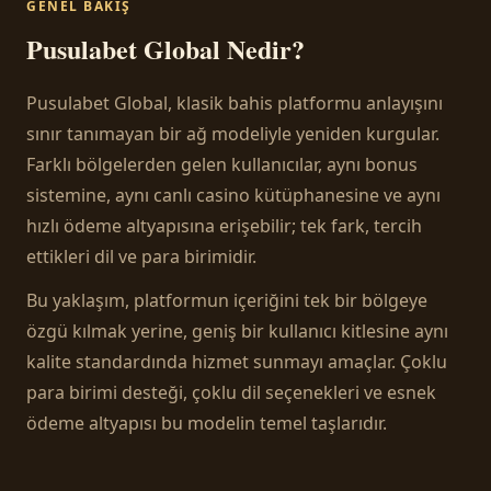
GENEL BAKIŞ
Pusulabet Global Nedir?
Pusulabet Global, klasik bahis platformu anlayışını
sınır tanımayan bir ağ modeliyle yeniden kurgular.
Farklı bölgelerden gelen kullanıcılar, aynı bonus
sistemine, aynı canlı casino kütüphanesine ve aynı
hızlı ödeme altyapısına erişebilir; tek fark, tercih
ettikleri dil ve para birimidir.
Bu yaklaşım, platformun içeriğini tek bir bölgeye
özgü kılmak yerine, geniş bir kullanıcı kitlesine aynı
kalite standardında hizmet sunmayı amaçlar. Çoklu
para birimi desteği, çoklu dil seçenekleri ve esnek
ödeme altyapısı bu modelin temel taşlarıdır.