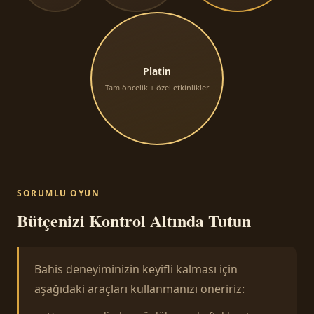
Platin
Tam öncelik + özel etkinlikler
SORUMLU OYUN
Bütçenizi Kontrol Altında Tutun
Bahis deneyiminizin keyifli kalması için
aşağıdaki araçları kullanmanızı öneririz: