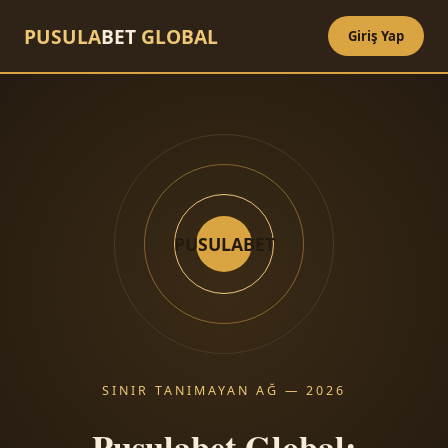
PUSULA
BET
GLOBAL
Giriş Yap
PUSULABET
SINIR TANIMAYAN AĞ — 2026
Pusulabet Global: