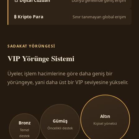
👛 Dijital Cüzdan
Dünya genelinde geniş erişim
₿ Kripto Para
Sınır tanımayan global erişim
SADAKAT YÖRÜNGESI
VIP Yörünge Sistemi
Üyeler, işlem hacimlerine göre daha geniş bir
yörüngeye, yani daha üst bir VIP seviyesine yükselir.
Altın
Gümüş
Bronz
Kişisel yönetici
Öncelikli destek
Temel
destek