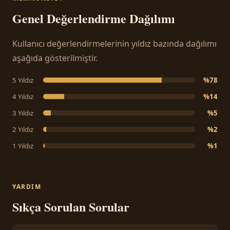
Genel Değerlendirme Dağılımı
Kullanıcı değerlendirmelerinin yıldız bazında dağılımı
aşağıda gösterilmiştir.
5 Yıldız
%78
4 Yıldız
%14
3 Yıldız
%5
2 Yıldız
%2
1 Yıldız
%1
YARDIM
Sıkça Sorulan Sorular