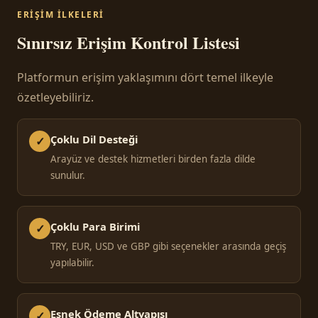
ERIŞIM İLKELERI
Sınırsız Erişim Kontrol Listesi
Platformun erişim yaklaşımını dört temel ilkeyle
özetleyebiliriz.
Çoklu Dil Desteği
✓
Arayüz ve destek hizmetleri birden fazla dilde
sunulur.
Çoklu Para Birimi
✓
TRY, EUR, USD ve GBP gibi seçenekler arasında geçiş
yapılabilir.
Esnek Ödeme Altyapısı
✓