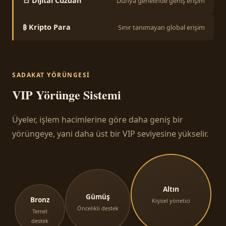
👛 Dijital Cüzdan
Dünya genelinde geniş erişim
₿ Kripto Para
Sınır tanımayan global erişim
SADAKAT YÖRÜNGESI
VIP Yörünge Sistemi
Üyeler, işlem hacimlerine göre daha geniş bir
yörüngeye, yani daha üst bir VIP seviyesine yükselir.
Altın
Gümüş
Bronz
Kişisel yönetici
Öncelikli destek
Temel
destek