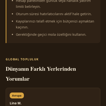
Hesap panelinden günlük veya haftalık yatırım
limiti belirleyin.
Oturum süresi hatırlatıcılarını aktif hale getirin.
Kayıplarınızı telafi etmek için bütçenizi aşmaktan
kaçının.
Gerektiğinde geçici mola özelliğini kullanın.
GLOBAL TOPLULUK
Dünyanın Farklı Yerlerinden
Yorumlar
Avrupa
Lina M.