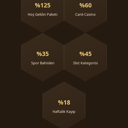
%125
%60
Hoş Geldin Paketi
Canlı Casino
%35
%45
Spor Bahisleri
Slot Kategorisi
%18
Haftalık Kayıp