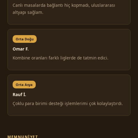
Canlı masalarda bağlantı hiç kopmadı, uluslararası
altyapı sağlam.
Orta Doğu
Omar F.
Kombine oranları farklı liglerde de tatmin edici.
Orta Asya
Rauf İ.
Çoklu para birimi desteği işlemlerimi çok kolaylaştırdı.
MEMNUNIYET