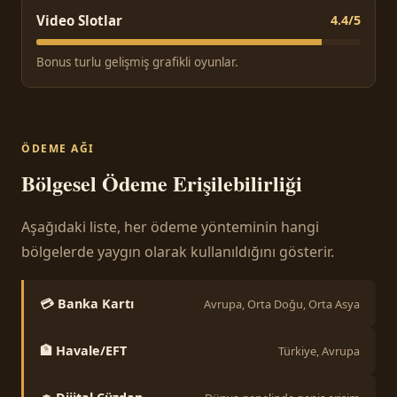
Video Slotlar
4.4/5
Bonus turlu gelişmiş grafikli oyunlar.
ÖDEME AĞI
Bölgesel Ödeme Erişilebilirliği
Aşağıdaki liste, her ödeme yönteminin hangi
bölgelerde yaygın olarak kullanıldığını gösterir.
💳 Banka Kartı
Avrupa, Orta Doğu, Orta Asya
🏦 Havale/EFT
Türkiye, Avrupa