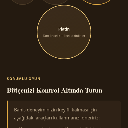
Platin
Tam öncelik + özel etkinlikler
SORUMLU OYUN
Bütçenizi Kontrol Altında Tutun
Bahis deneyiminizin keyifli kalması için
aşağıdaki araçları kullanmanızı öneririz: