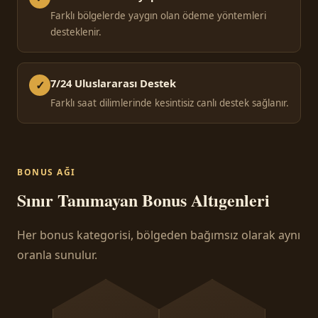
Farklı bölgelerde yaygın olan ödeme yöntemleri
desteklenir.
7/24 Uluslararası Destek
✓
Farklı saat dilimlerinde kesintisiz canlı destek sağlanır.
BONUS AĞI
Sınır Tanımayan Bonus Altıgenleri
Her bonus kategorisi, bölgeden bağımsız olarak aynı
oranla sunulur.