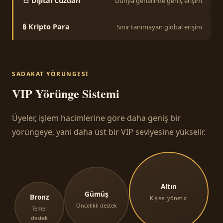
👛 Dijital Cüzdan
Dünya genelinde geniş erişim
₿ Kripto Para
Sınır tanımayan global erişim
SADAKAT YÖRÜNGESI
VIP Yörünge Sistemi
Üyeler, işlem hacimlerine göre daha geniş bir
yörüngeye, yani daha üst bir VIP seviyesine yükselir.
Altın
Gümüş
Bronz
Kişisel yönetici
Öncelikli destek
Temel
destek