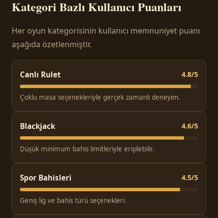
Kategori Bazlı Kullanıcı Puanları
Her oyun kategorisinin kullanıcı memnuniyet puanı
aşağıda özetlenmiştir.
Canlı Rulet
4.8/5
Çoklu masa seçenekleriyle gerçek zamanlı deneyim.
Blackjack
4.6/5
Düşük minimum bahis limitleriyle erişilebilir.
Spor Bahisleri
4.5/5
Geniş lig ve bahis türü seçenekleri.