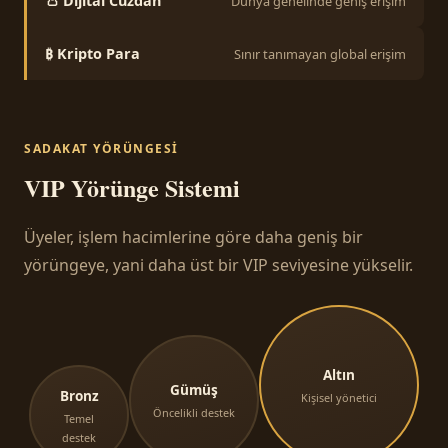
👛 Dijital Cüzdan
Dünya genelinde geniş erişim
₿ Kripto Para
Sınır tanımayan global erişim
SADAKAT YÖRÜNGESI
VIP Yörünge Sistemi
Üyeler, işlem hacimlerine göre daha geniş bir
yörüngeye, yani daha üst bir VIP seviyesine yükselir.
Altın
Gümüş
Bronz
Kişisel yönetici
Öncelikli destek
Temel
destek