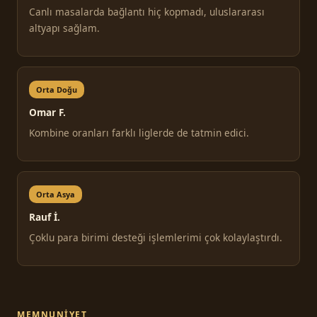
Canlı masalarda bağlantı hiç kopmadı, uluslararası
altyapı sağlam.
Orta Doğu
Omar F.
Kombine oranları farklı liglerde de tatmin edici.
Orta Asya
Rauf İ.
Çoklu para birimi desteği işlemlerimi çok kolaylaştırdı.
MEMNUNIYET