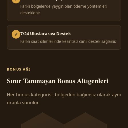
Farklı bölgelerde yaygın olan ödeme yöntemleri
desteklenir.
7/24 Uluslararası Destek
✓
Farklı saat dilimlerinde kesintisiz canlı destek sağlanır.
BONUS AĞI
Sınır Tanımayan Bonus Altıgenleri
Her bonus kategorisi, bölgeden bağımsız olarak aynı
oranla sunulur.