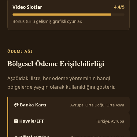
Video Slotlar
4.4/5
Bonus turlu gelişmiş grafikli oyunlar.
ÖDEME AĞI
Bölgesel Ödeme Erişilebilirliği
Aşağıdaki liste, her ödeme yönteminin hangi
bölgelerde yaygın olarak kullanıldığını gösterir.
💳 Banka Kartı
Avrupa, Orta Doğu, Orta Asya
🏦 Havale/EFT
Türkiye, Avrupa