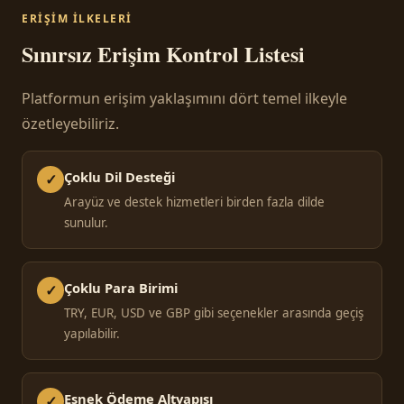
ERIŞIM İLKELERI
Sınırsız Erişim Kontrol Listesi
Platformun erişim yaklaşımını dört temel ilkeyle
özetleyebiliriz.
Çoklu Dil Desteği
✓
Arayüz ve destek hizmetleri birden fazla dilde
sunulur.
Çoklu Para Birimi
✓
TRY, EUR, USD ve GBP gibi seçenekler arasında geçiş
yapılabilir.
Esnek Ödeme Altyapısı
✓