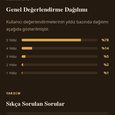
Genel Değerlendirme Dağılımı
Kullanıcı değerlendirmelerinin yıldız bazında dağılımı
aşağıda gösterilmiştir.
5 Yıldız
%78
4 Yıldız
%14
3 Yıldız
%5
2 Yıldız
%2
1 Yıldız
%1
YARDIM
Sıkça Sorulan Sorular