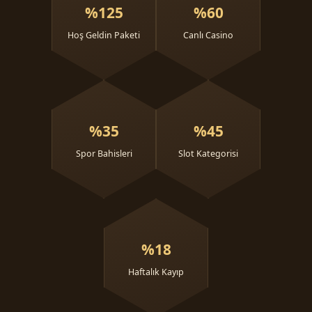
%125
%60
Hoş Geldin Paketi
Canlı Casino
%35
%45
Spor Bahisleri
Slot Kategorisi
%18
Haftalık Kayıp