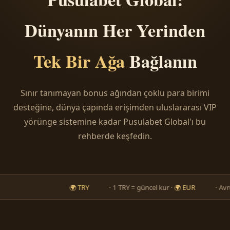
Dünyanın Her Yerinden
Tek Bir Ağa
Bağlanın
Sınır tanımayan bonus ağından çoklu para birimi
desteğine, dünya çapında erişimden uluslararası VIP
yörünge sistemine kadar Pusulabet Global'ı bu
rehberde keşfedin.
🌍 TRY
· 1 TRY = güncel kur ·
🌍 EUR
· Avrupa b