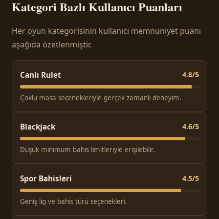
Kategori Bazlı Kullanıcı Puanları
Her oyun kategorisinin kullanıcı memnuniyet puanı
aşağıda özetlenmiştir.
Canlı Rulet
4.8/5
Çoklu masa seçenekleriyle gerçek zamanlı deneyim.
Blackjack
4.6/5
Düşük minimum bahis limitleriyle erişilebilir.
Spor Bahisleri
4.5/5
Geniş lig ve bahis türü seçenekleri.