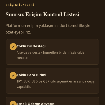
ERIŞIM İLKELERI
Sınırsız Erişim Kontrol Listesi
Platformun erişim yaklaşımını dört temel ilkeyle
özetleyebiliriz.
Çoklu Dil Desteği
✓
Arayüz ve destek hizmetleri birden fazla dilde
sunulur.
Çoklu Para Birimi
✓
TRY, EUR, USD ve GBP gibi seçenekler arasında geçiş
yapılabilir.
Esnek Ödeme Altyapısı
✓