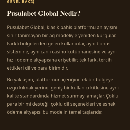
GENEL BAKIŞ
Pusulabet Global Nedir?
Pusulabet Global, klasik bahis platformu anlayışını
sınır tanımayan bir ağ modeliyle yeniden kurgular.
Farklı bölgelerden gelen kullanıcılar, aynı bonus
sistemine, aynı canlı casino kütüphanesine ve aynı
hızlı ödeme altyapısına erişebilir; tek fark, tercih
ettikleri dil ve para birimidir.
Bu yaklaşım, platformun içeriğini tek bir bölgeye
özgü kılmak yerine, geniş bir kullanıcı kitlesine aynı
kalite standardında hizmet sunmayı amaçlar. Çoklu
para birimi desteği, çoklu dil seçenekleri ve esnek
ödeme altyapısı bu modelin temel taşlarıdır.