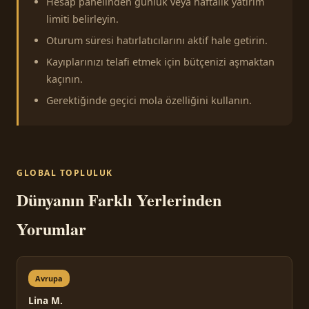
Hesap panelinden günlük veya haftalık yatırım
limiti belirleyin.
Oturum süresi hatırlatıcılarını aktif hale getirin.
Kayıplarınızı telafi etmek için bütçenizi aşmaktan
kaçının.
Gerektiğinde geçici mola özelliğini kullanın.
GLOBAL TOPLULUK
Dünyanın Farklı Yerlerinden
Yorumlar
Avrupa
Lina M.