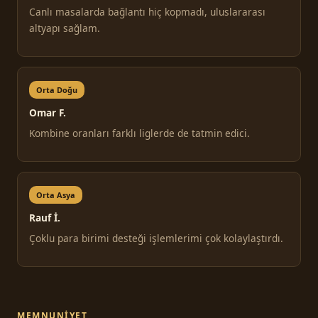
Canlı masalarda bağlantı hiç kopmadı, uluslararası
altyapı sağlam.
Orta Doğu
Omar F.
Kombine oranları farklı liglerde de tatmin edici.
Orta Asya
Rauf İ.
Çoklu para birimi desteği işlemlerimi çok kolaylaştırdı.
MEMNUNIYET