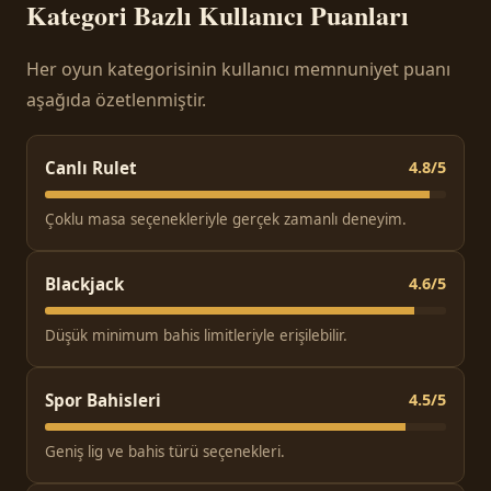
Kategori Bazlı Kullanıcı Puanları
Her oyun kategorisinin kullanıcı memnuniyet puanı
aşağıda özetlenmiştir.
Canlı Rulet
4.8/5
Çoklu masa seçenekleriyle gerçek zamanlı deneyim.
Blackjack
4.6/5
Düşük minimum bahis limitleriyle erişilebilir.
Spor Bahisleri
4.5/5
Geniş lig ve bahis türü seçenekleri.