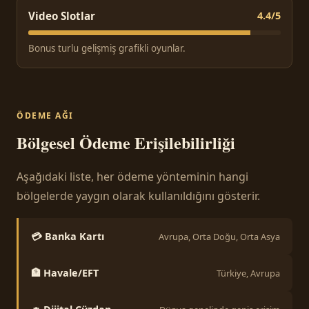
Video Slotlar
4.4/5
Bonus turlu gelişmiş grafikli oyunlar.
ÖDEME AĞI
Bölgesel Ödeme Erişilebilirliği
Aşağıdaki liste, her ödeme yönteminin hangi
bölgelerde yaygın olarak kullanıldığını gösterir.
💳 Banka Kartı
Avrupa, Orta Doğu, Orta Asya
🏦 Havale/EFT
Türkiye, Avrupa