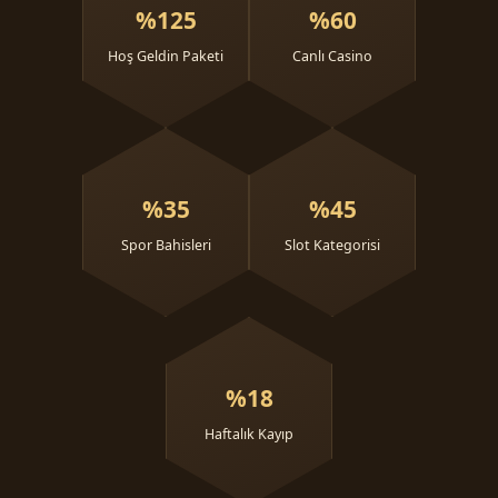
%125
%60
Hoş Geldin Paketi
Canlı Casino
%35
%45
Spor Bahisleri
Slot Kategorisi
%18
Haftalık Kayıp