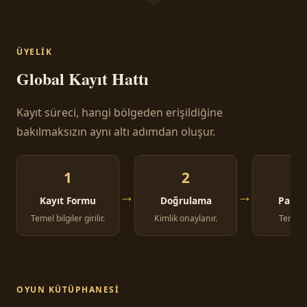
ÜYELIK
Global Kayıt Hattı
Kayıt süreci, hangi bölgeden erişildiğine
bakılmaksızın aynı altı adımdan oluşur.
1
2
→
→
Kayıt Formu
Doğrulama
Para B
Temel bilgiler girilir.
Kimlik onaylanır.
Tercih s
OYUN KÜTÜPHANESI