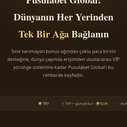
Dünyanın Her Yerinden
Tek Bir Ağa
Bağlanın
Sınır tanımayan bonus ağından çoklu para birimi
desteğine, dünya çapında erişimden uluslararası VIP
yörünge sistemine kadar Pusulabet Global'ı bu
rehberde keşfedin.
🌍 TRY
· 1 TRY = güncel kur ·
🌍 EUR
· Avrupa b