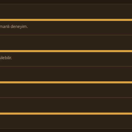
amanlı deneyim.
ebilir.