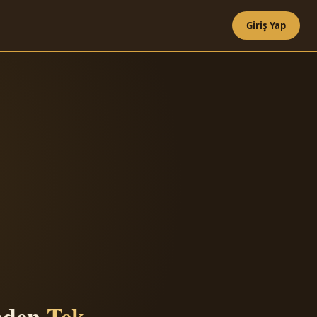
Giriş Yap
inden
Tek