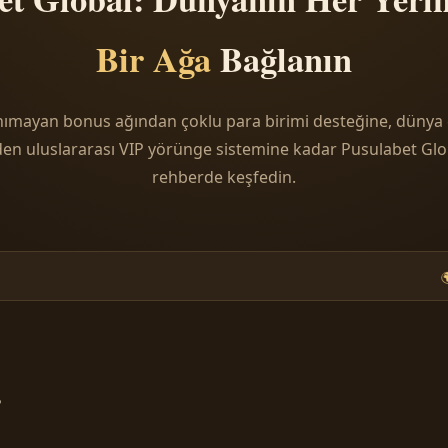
Bir Ağa
Bağlanın
anımayan bonus ağından çoklu para birimi desteğine, dünya
den uluslararası VIP yörünge sistemine kadar Pusulabet Glob
rehberde keşfedin.
🌍 TRY
·
?