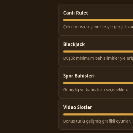
Canlı Rulet
Çoklu masa seçenekleriyle gerçek z
Blackjack
Düşük minimum bahis limitleriyle erişil
Spor Bahisleri
Geniş lig ve bahis türü seçenekleri.
Video Slotlar
Bonus turlu gelişmiş grafikli oyunlar.