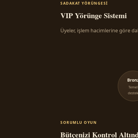
SADAKAT YÖRÜNGESI
VIP Yörünge Sistemi
Üyeler, işlem hacimlerine göre dah
Bron
Temel
deste
SORUMLU OYUN
Bütçenizi Kontrol Altın