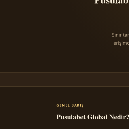
Sınır t
erişim
GENEL BAKIŞ
Pusulabet Global Nedir