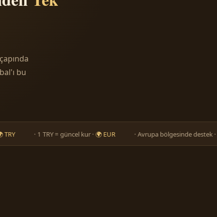
 çapında
al'ı bu
 1 TRY = güncel kur ·
🌍 EUR
· Avrupa bölgesinde destek ·
🌍 USD