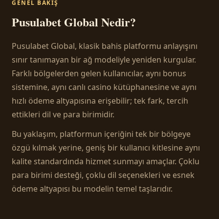
GENEL BAKIŞ
Pusulabet Global Nedir?
Pusulabet Global, klasik bahis platformu anlayışını
sınır tanımayan bir ağ modeliyle yeniden kurgular.
Farklı bölgelerden gelen kullanıcılar, aynı bonus
sistemine, aynı canlı casino kütüphanesine ve aynı
hızlı ödeme altyapısına erişebilir; tek fark, tercih
ettikleri dil ve para birimidir.
Bu yaklaşım, platformun içeriğini tek bir bölgeye
özgü kılmak yerine, geniş bir kullanıcı kitlesine aynı
kalite standardında hizmet sunmayı amaçlar. Çoklu
para birimi desteği, çoklu dil seçenekleri ve esnek
ödeme altyapısı bu modelin temel taşlarıdır.