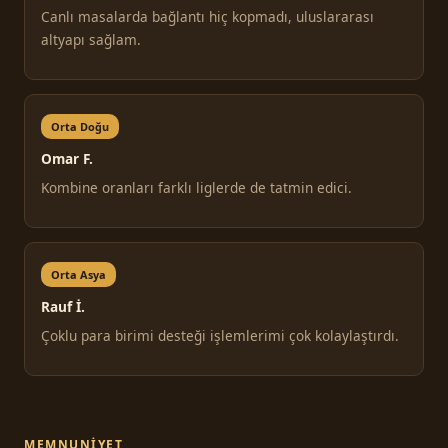
Canlı masalarda bağlantı hiç kopmadı, uluslararası
altyapı sağlam.
Orta Doğu
Omar F.
Kombine oranları farklı liglerde de tatmin edici.
Orta Asya
Rauf İ.
Çoklu para birimi desteği işlemlerimi çok kolaylaştırdı.
MEMNUNIYET