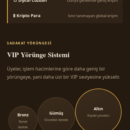
👛 Dijital Cüzdan
Dünya genelinde geniş erişim
₿ Kripto Para
Sınır tanımayan global erişim
SADAKAT YÖRÜNGESI
VIP Yörünge Sistemi
Üyeler, işlem hacimlerine göre daha geniş bir
yörüngeye, yani daha üst bir VIP seviyesine yükselir.
Altın
Gümüş
Bronz
Kişisel yönetici
Öncelikli destek
Temel
destek