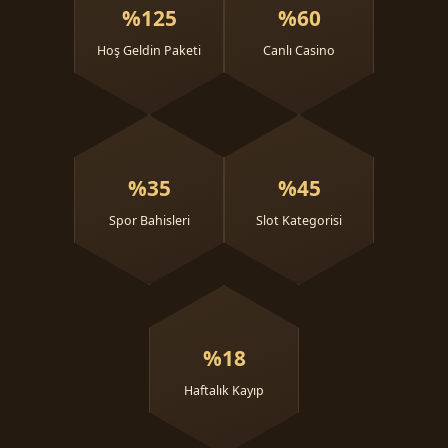
%125
%60
Hoş Geldin Paketi
Canlı Casino
%35
%45
Spor Bahisleri
Slot Kategorisi
%18
Haftalık Kayıp