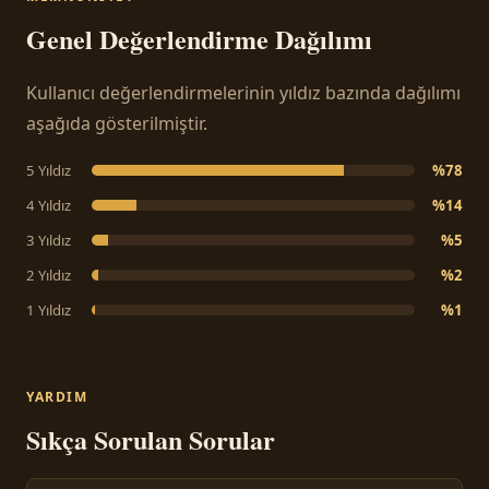
Genel Değerlendirme Dağılımı
Kullanıcı değerlendirmelerinin yıldız bazında dağılımı
aşağıda gösterilmiştir.
5 Yıldız
%78
4 Yıldız
%14
3 Yıldız
%5
2 Yıldız
%2
1 Yıldız
%1
YARDIM
Sıkça Sorulan Sorular