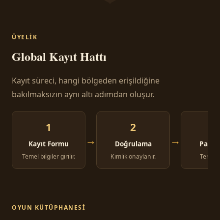
ÜYELIK
Global Kayıt Hattı
Kayıt süreci, hangi bölgeden erişildiğine
bakılmaksızın aynı altı adımdan oluşur.
1
2
→
→
Kayıt Formu
Doğrulama
Para B
Temel bilgiler girilir.
Kimlik onaylanır.
Tercih s
OYUN KÜTÜPHANESI