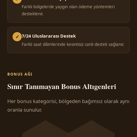
Farklı bölgelerde yaygın olan ödeme yöntemleri
desteklenir.
7/24 Uluslararası Destek
✓
Farklı saat dilimlerinde kesintisiz canlı destek sağlanır.
BONUS AĞI
Sınır Tanımayan Bonus Altıgenleri
Her bonus kategorisi, bölgeden bağımsız olarak aynı
oranla sunulur.