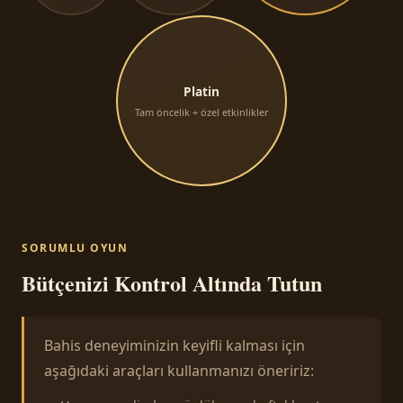
Platin
Tam öncelik + özel etkinlikler
SORUMLU OYUN
Bütçenizi Kontrol Altında Tutun
Bahis deneyiminizin keyifli kalması için
aşağıdaki araçları kullanmanızı öneririz: