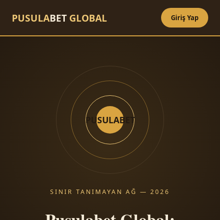
PUSULA
BET
GLOBAL
Giriş Yap
PUSULABET
SINIR TANIMAYAN AĞ — 2026
Pusulabet Global: